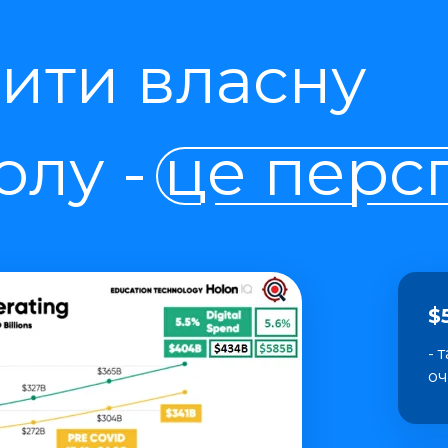
ити власну
лу - це перс
$
- 
оч