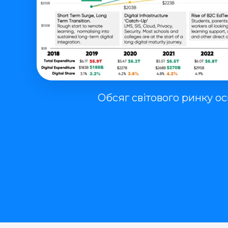
Обсяг світового ринку осв