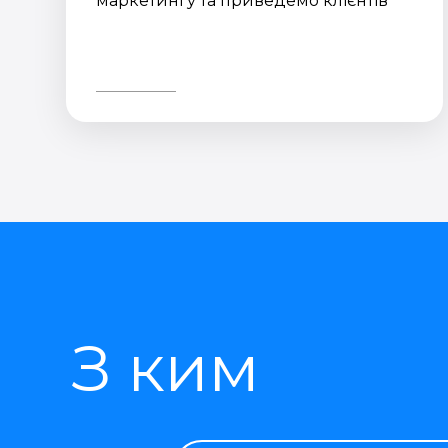
маркетингу та приведемо клієнтів
З ким