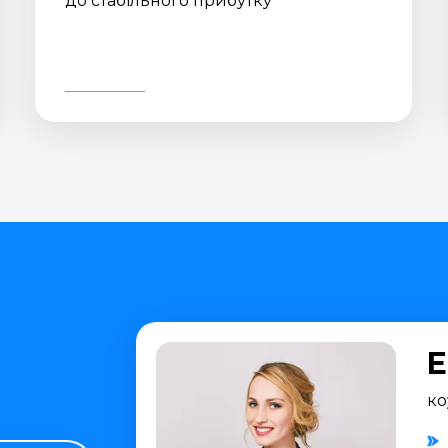
до стабільного прибутку
Е
ко