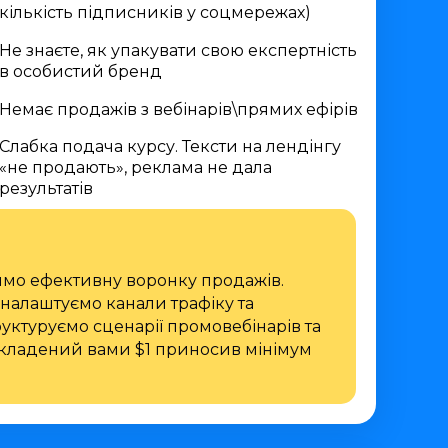
кількість підписників у соцмережах)
Не знаєте, як упакувати свою експертність
в особистий бренд
Немає продажів з вебінарів\прямих ефірів
Слабка подача курсу. Тексти на лендінгу
«не продають», реклама не дала
результатів
имо ефективну воронку продажів.
налаштуємо канали трафіку та
уктуруємо сценарії промовебінарів та
кладений вами $1 приносив мінімум