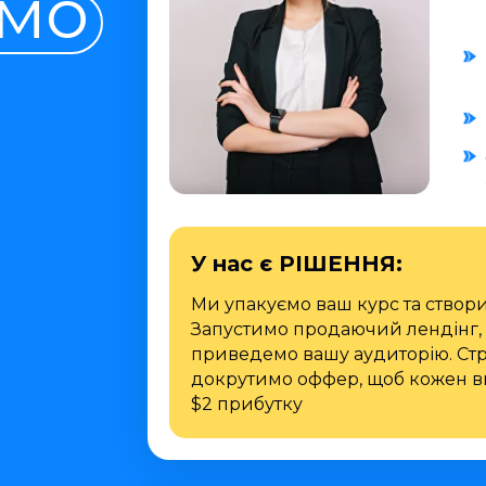
мо
У нас є РІШЕННЯ:
Ми упакуємо ваш курс та створ
Запустимо продаючий лендінг, 
приведемо вашу аудиторію. Стр
докрутимо оффер, щоб кожен в
$2 прибутку