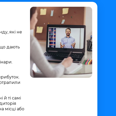
ду, які не
 що дають
інари.
прибуток.
потрапили
 й ті самі
удиторія
а місці або