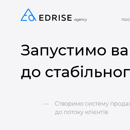
ПОС
Запустимо в
до стабільно
Створимо систему прода
до потоку клієнтів