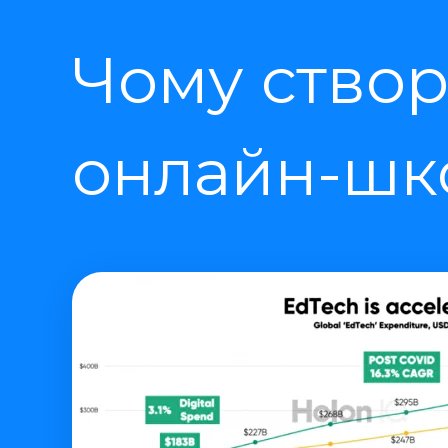
Чому створ
онлайн-шко