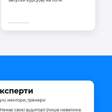
запуски курсу(ів) на потік
ксперти
учі, ментори, тренери
Немає своєї аудиторії (лише невелика