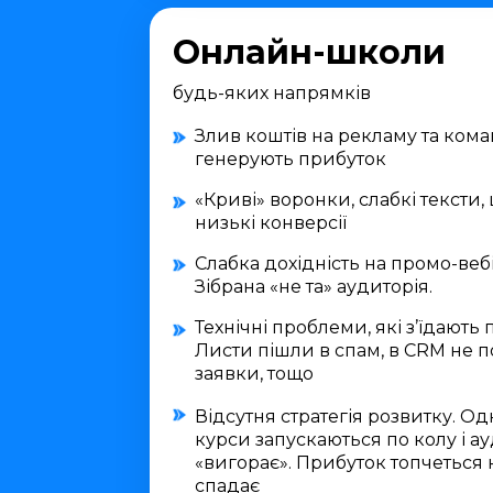
Онлайн-школи
будь-яких напрямків
Злив коштів на рекламу та коман
генерують прибуток
«Криві» воронки, слабкі тексти,
низькі конверсії
Слабка дохідність на промо-веб
Зібрана «не та» аудиторія.
Технічні проблеми, які з’їдають 
Листи пішли в спам, в CRM не 
заявки, тощо
Відсутня стратегія розвитку. Одні
курси запускаються по колу і а
«вигорає». Прибуток топчеться н
спадає