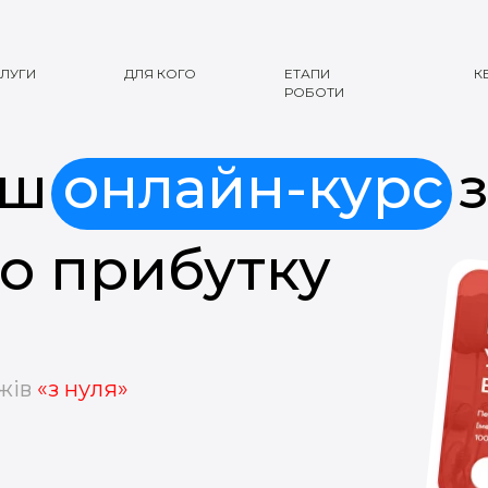
ЛУГИ
ДЛЯ КОГО
ЕТАПИ
К
РОБОТИ
аш
онлайн-курс
з
го прибутку
жів
«з нуля»