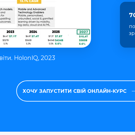
7
по
зр
іти. HolonIQ, 2023
ХОЧУ ЗАПУСТИТИ СВІЙ ОНЛАЙН-КУРС