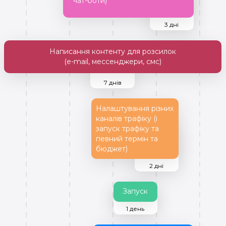
чат-боти)
3 дні
Написання контенту для розсилок
(e-mail, мессенджери, смс)
7 днів
Налаштування різних
каналів трафіку (і
запуск трафіку та
певний термін та
бюджет)
2 дні
Запуск
1 день