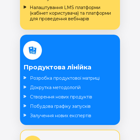
Налаштування LMS платформи
(кабінет користувача) та платформи
для проведення вебінарів
Продуктова лінійка
Розробка продуктової матриці
Докрутка методологій
Створення нових продуктів
Побудова графіку запусків
Залучення нових експертів