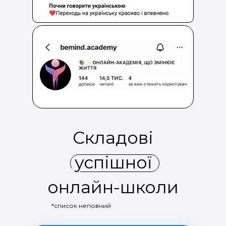
Складові
успішної
онлайн-школи
*список неповний