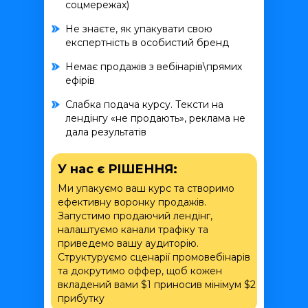
соцмережах)
Не знаєте, як упакувати свою
експертність в особистий бренд
Немає продажів з вебінарів\прямих
ефірів
Слабка подача курсу. Тексти на
лендінгу «не продають», реклама не
дала результатів
У нас є РІШЕННЯ:
Ми упакуємо ваш курс та створимо
ефективну воронку продажів.
Запустимо продаючий лендінг,
налаштуємо канали трафіку та
приведемо вашу аудиторію.
Структуруємо сценарії промовебінарів
та докрутимо оффер, щоб кожен
вкладений вами $1 приносив мінімум $2
прибутку