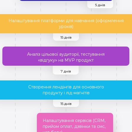
5 днів
Налаштування платформи для навчання (оформлення
уроків)
15 днів
Аналіз цільової аудиторії, тестування
«відгуку» на MVP продукт
7 днів
Створення лендінгів для основного
продукту і лід-магнітів
15 днів
Налаштування сервісів (CRM,
прийом оплат, дзвінки та смс,