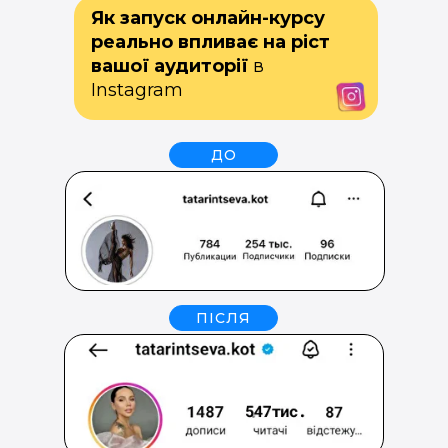
Як запуск онлайн-курсу
реально впливає на ріст
вашої аудиторії
в
Instagram
ДО
ПІСЛЯ