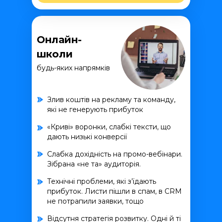
Онлайн-
школи
будь-яких напрямків
Злив коштів на рекламу та команду,
які не генерують прибуток
«Криві» воронки, слабкі тексти, що
дають низькі конверсії
Слабка дохідність на промо-вебінари.
Зібрана «не та» аудиторія.
Технічні проблеми, які з’їдають
прибуток. Листи пішли в спам, в CRM
не потрапили заявки, тощо
Відсутня стратегія розвитку. Одні й ті