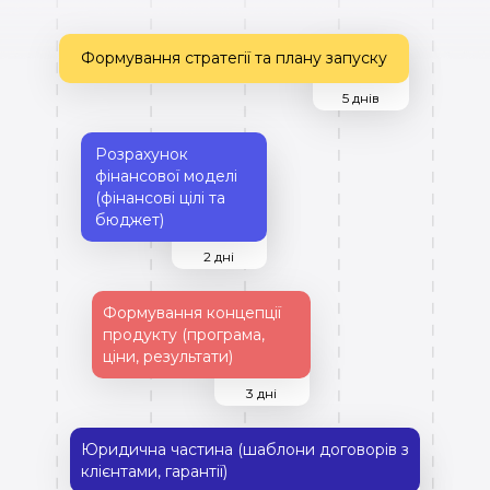
Формування стратегії та плану запуску
5 днів
Розрахунок
фінансової моделі
(фінансові цілі та
бюджет)
2 дні
Формування концепції
продукту (програма,
ціни, результати)
3 дні
Юридична частина (шаблони договорів з
клієнтами, гарантії)