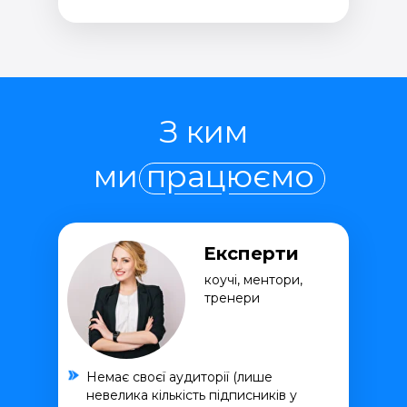
З ким
ми працюємо
Експерти
коучі, ментори,
тренери
Немає своєї аудиторії (лише
невелика кількість підписників у