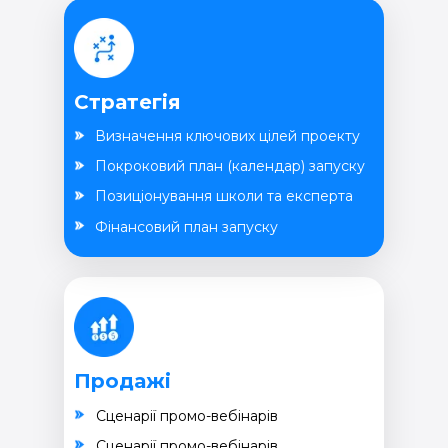
Стратегія
Визначення ключових цілей проекту
Покроковий план (календар) запуску
Позиціонування школи та експерта
Фінансовий план запуску
Продажі
Cценарії промо-вебінарів
Cценарії промо-вебінарів