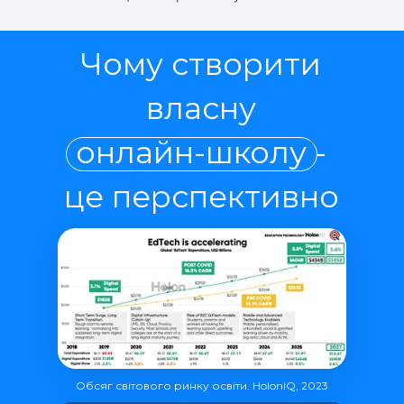
Чому створити
власну
онлайн-школу -
це перспективно
Обсяг світового ринку освіти. HolonIQ, 2023