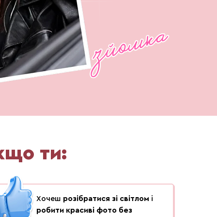
кщо ти:
Хочеш
розібратися зі світлом
і
робити красиві фото без