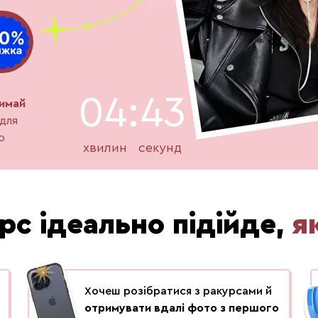
04:42
римай
 для
о
хвилин
секунд
рс ідеально підійде,
я
Хочеш розібратися з ракурсами й
отримувати вдалі фото з першого