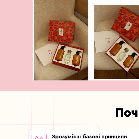
Почн
Зрозумієш базові принципи