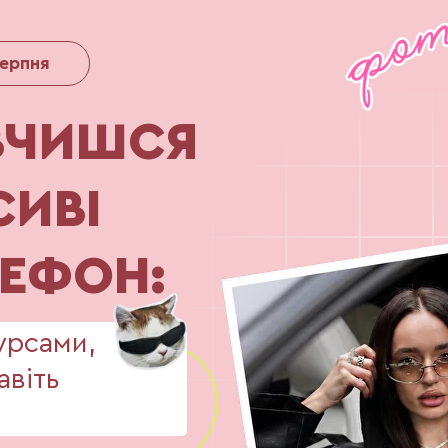
серпня
АВЧИШСЯ
СИВІ
ЛЕФОН:
урсами,
авіть