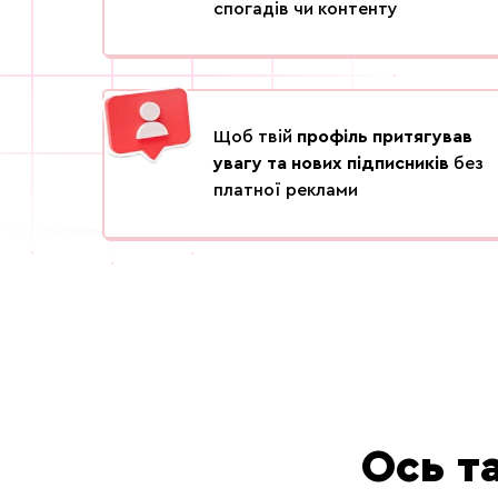
спогадів чи контенту
Щоб твій
профіль притягував
увагу та нових підписників
без
платної реклами
Ось т