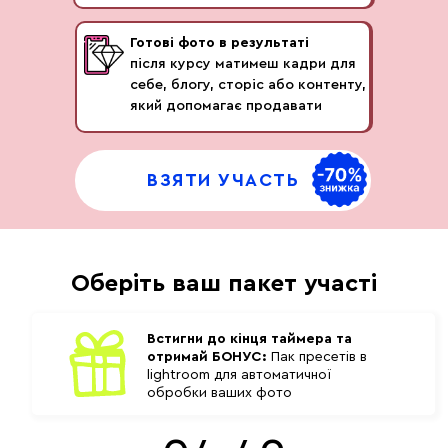
Що всередині:
Як знайти свої виграшні ракурси
Готові фото в результаті
Вплив камери: де її ставити (вище /
після курсу матимеш кадри для
рівно / нижче)
себе, блогу, сторіс або контенту,
Мікрорухи обличчя, міміка, погляд —
який допомагає продавати
щоб не виглядати «заморожено»
Твій робочий ракурс та фото, які
“влучають” в естетику
ВЗЯТИ УЧАСТЬ
Базові налаштування світла для
зйомки: як зробити фото м’якими,
естетичними та професійними
Оберіть ваш пакет участі
Що всередині:
Як працює природне світло з вікна
Встигни до кінця таймера та
Бокове, м’яке світло без тіней
отримай БОНУС:
Пак пресетів в
Що не варто робити зі світлом
lightroom для автоматичної
Як обрати лампу без “жорсткості”"
обробки ваших фото