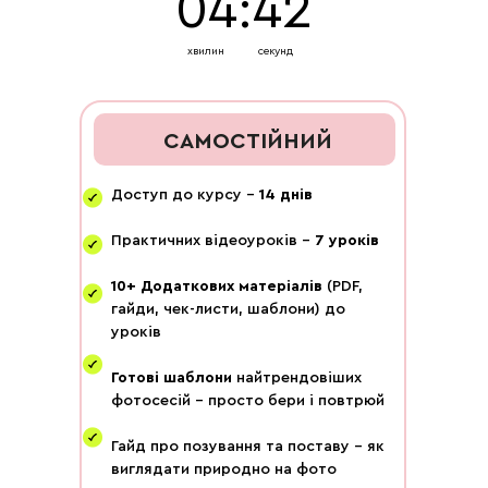
04:41
Обробка: як робити живі й стильні
фото без фільтрів
хвилин
секунд
Що всередині:
Базова обробка в Lightroom
Швидка обробка в галереї
САМОСТІЙНИЙ
Як не «переробити» себе
Єдиний стиль без фільтрів
Доступ до курсу -
14 днів
Практичних відеоуроків -
7 уроків
Предмента фотозйомка для брендів
10+ Додаткових матеріалів
(PDF,
Що всередині:
гайди, чек-листи, шаблони) до
уроків
зйомка розкладок
композиція кадру
робота фоном і реквізитом
Готові шаблони
найтрендовіших
світло для предметів: природне і
фотосесій - просто бери і повтрюй
штучне
як зробити фото комерційним і
Гайд про позування та поставу - як
«дорогим»
виглядати природно на фото