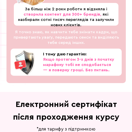
За більш ніж 2 роки роботи я відзняла і
створила контент для 300+ брендів,
які
назбирали сотні тисяч переглядів та залучили
нових клієнтів.
Я точно знаю, як навчити тебе знімати кадри, що
привертають увагу, передають сенси та виділяють
тебе серед інших.
І тому даю гарантію:
Якщо протягом 3-х днів з початку
марафону тобі не сподобається
— я поверну гроші. Без питань.
Електронний сертифікат
після проходження курсу
*для тарифу з підтримкою