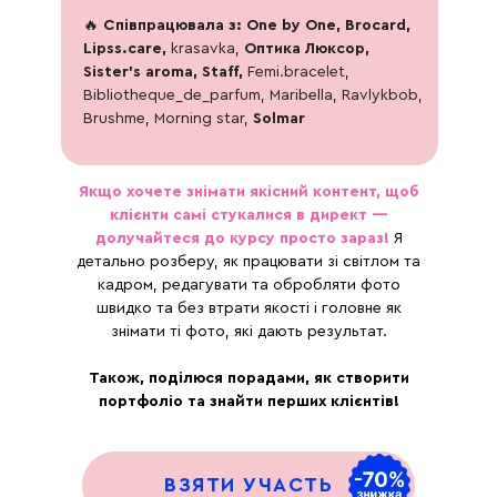
🔥
Співпрацювала з: One by One, Brocard,
Lipss.care,
krasavka,
Оптика Люксор,
Sister’s aroma, Staff,
Femi.bracelet,
Bibliotheque_de_parfum, Maribella, Ravlykbob,
Brushme, Morning star,
Solmar
Якщо хочете знімати якісний контент, щоб
клієнти самі стукалися в директ —
долучайтеся до курсу просто зараз!
Я
детально розберу, як працювати зі світлом та
кадром, редагувати та обробляти фото
швидко та без втрати якості і головне як
знімати ті фото, які дають результат.
Також, поділюся порадами, як створити
портфоліо та знайти перших клієнтів!
ВЗЯТИ УЧАСТЬ