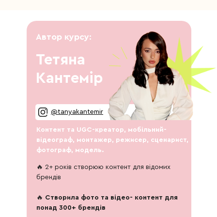
Автор курсу:
Тетяна
Кантемір
@tanyakantemir
Контент та UGC-креатор, мобільний-
відеограф, монтажер, режисер, сценарист,
фотограф, модель.
🔥 2+ років створюю контент для відомих
брендів
🔥
Створила фото та відео- контент для
понад 300+ брендів