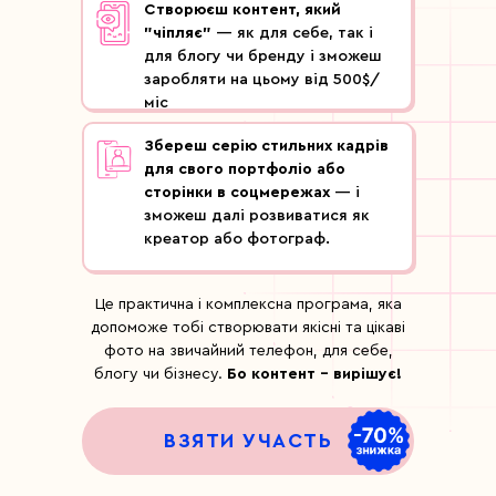
Створюєш контент, який
"чіпляє"
— як для себе, так і
для блогу чи бренду і зможеш
заробляти на цьому від 500$/
міс
Збереш серію стильних кадрів
для свого портфоліо або
сторінки в соцмережах
— і
зможеш далі розвиватися як
креатор або фотограф.
Це практична і комплексна програма, яка
допоможе тобі створювати якісні та цікаві
фото на звичайний телефон, для себе,
блогу чи бізнесу.
Бо контент - вирішує!
ВЗЯТИ УЧАСТЬ