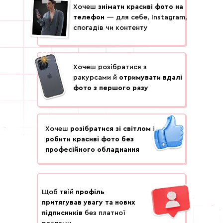
Хочеш
знімати красиві фото на
телефон
— для себе, Instagram,
спогадів чи контенту
Хочеш розібратися з
ракурсами й
отримувати вдалі
фото з першого разу
Хочеш
розібратися зі світлом
і
робити красиві фото без
професійного обладнання
Щоб твій
профіль
притягував увагу та нових
підписників
без платної