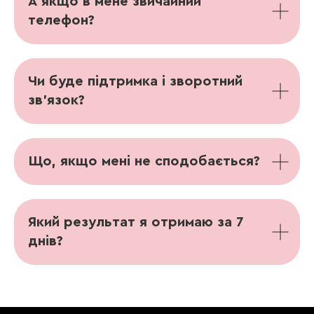
А якщо в мене звичайний
телефон?
Чи буде підтримка і зворотний
зв’язок?
DEVO SOLUTIONS Inc
2093 PHILADELPHIA PIKE
#4624
CLAYMONT, DE 19703
Що, якщо мені не сподобається?
Який результат я отримаю за 7
днів?