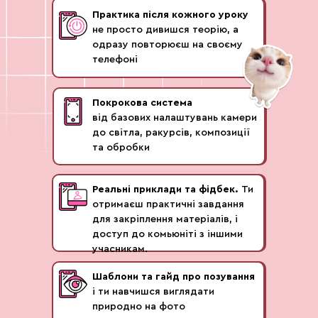
Топ помилки у позуванні, які псують
навіть класне світло й одяг
Практика після кожного уроку
не просто дивишся теорію, а
одразу повторюєш на своєму
Як знімати себе самостійно на штатив
телефоні
Що всередині:
Покрокова система
Як обрати штатив і виставити його для
від базових налаштувань камери
ідеального плану
до світла, ракурсів, композиції
Висота і відстань для різних планів
та обробки
Як розмістити телефон, щоб фігура
виглядала виграшно
Як не виглядати «штучно» без
Реальні приклади та фідбек.
Ти
фотографа: позування, рух, енергія
Що краще — таймер чи відео, і як
отримаєш практичні завдання
виглядати природно
для закріплення матеріалів, і
доступ до комьюніті з іншими
учасникам.
Шаблони та гайд про позування
Як виглядати природно та
і ти навчишся виглядати
привабливо на фото: ракурси, міміка,
природно на фото
погляд