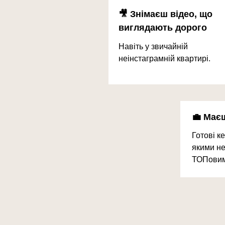
🎥 Знімаєш відео, що
виглядають дорого
Навіть у звичайній
неінстаграмній квартирі.
💼 Має
Готові ке
якими не
ТОПовим