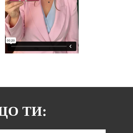
ЩО ТИ: