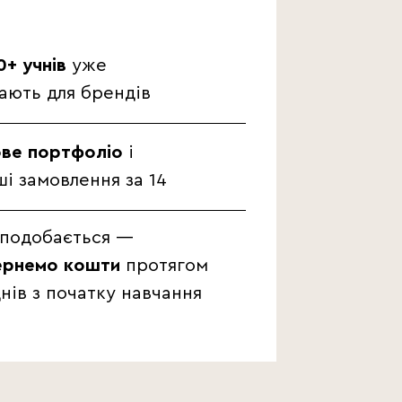
0+ учнів
уже
ають для брендів
ове портфоліо
і
і замовлення за 14
сподобається —
ернемо кошти
протягом
днів з початку навчання