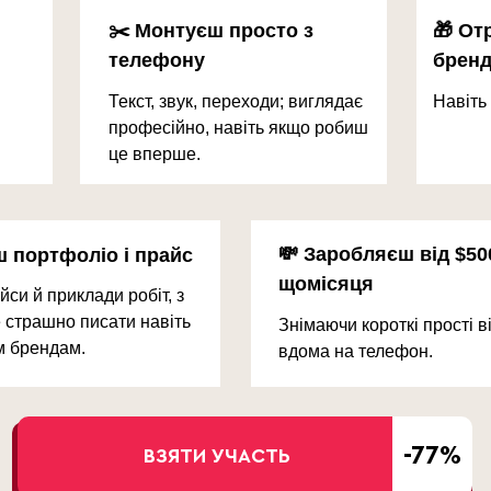
✂️ Монтуєш просто з
🎁 От
телефону
бренд
Текст, звук, переходи; виглядає
Навіть
професійно, навіть якщо робиш
це вперше.
💸 Заробляєш від $50
ш портфоліо і прайс
щомісяця
йси й приклади робіт, з
 страшно писати навіть
Знімаючи короткі прості в
 брендам.
вдома на телефон.
-77%
ВЗЯТИ УЧАСТЬ