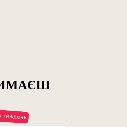
РИМАЄШ
:
з тиждень