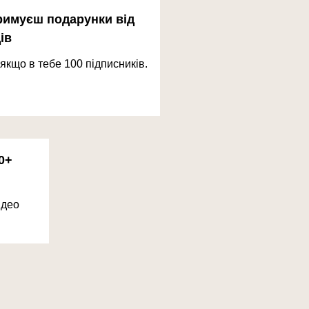
римуєш подарунки від
ів
 якщо в тебе 100 підписників.
0+
ідео