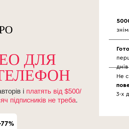
500
РО
знім
Гот
ДЕО ДЛЯ
перш
 ТЕЛЕФОН
днів
Не 
пов
вторів і
платять від $500/
3-х 
сяч підписників не треба
.
-77%