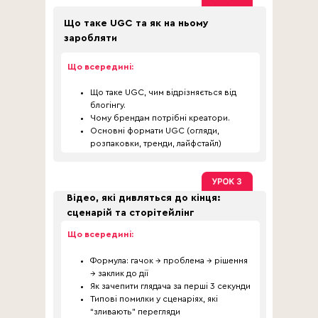
Що таке UGC та як на ньому
заробляти
Що всередині:
Що таке UGC, чим відрізняється від
блогінгу.
Чому брендам потрібні креатори.
Основні формати UGC (огляди,
розпаковки, тренди, лайфстайл)
Відео, які дивляться до кінця:
сценарій та сторітейлінг
Що всередині:
Формула: гачок → проблема → рішення
→ заклик до дії
Як зачепити глядача за перші 3 секунди
Типові помилки у сценаріях, які
“зливають” перегляди