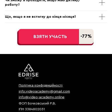
Чи зможу я проходити, якщо маю дитину/
роботу?
Що, якщо я не встигну до кінця місяця?
-77%
ВЗЯТИ УЧАСТЬ
Політика конфіденційності
info.videoacademy@gmail.com
info@video-academy.online
ФОП Бочковський Р.В.
ІПН 3384802031