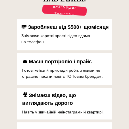
вже через
тиждень
💸 Заробляєш від $500+ щомісяця
Знімаючи короткі прості відео вдома
на телефон.
💼 Маєш портфоліо і прайс
Готові кейси й приклади робіт, з якими не
страшно писати навіть ТОПовим брендам.
🎥 Знімаєш відео, що
виглядають дорого
Навіть у звичайній неінстаграмній квартирі.