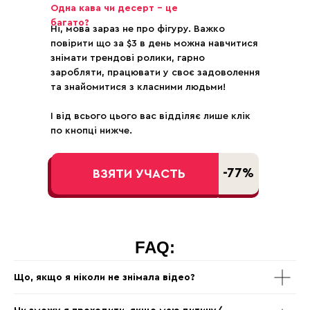
Одна кава чи десерт – це
багато?
Ні, мова зараз не про фігуру. Важко
повірити що за $3 в день можна навчитися
знімати трендові ролики, гарно
заробляти, працювати у своє задоволення
та знайомитися з класними людьми!
І від всього цього вас відділяє лише клік
по кнопці нижче.
-77%
ВЗЯТИ УЧАСТЬ
FAQ:
DEVO SOLUTIONS Inc
2093 PHILADELPHIA PIKE
Що, якщо я ніколи не знімала відео?
#4624
CLAYMONT, DE 19703