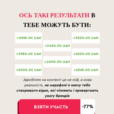
ОСЬ ТАКІ РЕЗУЛЬТАТИ
В
Як знімати відео на телефон професійно
ТЕБЕ МОЖУТЬ БУТИ:
Що всередині:
Налаштування камери телефону, світло,
+6965.00 UAH
+3000.00 UAH
звук, фон, техніка.
Основи композиції кадру, ракурси для
+3482.50 UAH
різних продуктів (косметика, аксесуари,
одяг).
+3980.00 UAH
+6000.00 UAH
Як зробити відео "живим" та показати
+4000.00 UAH
емоцію а не просто продукт
+5000.00 UAH
+6965.00 UAH
Про тренди і алгоритми: як
Заробляти на контенті це не міф, а нова
залітати у рекомендації
реальність,
на марафоні я навчу тебе
Що всередині:
створювати відео, які чіпляють і привертають
Як правильно брати тренди та адаптувати
увагу брендів
під продукт.
Чому одні відео залітають, а інші - ні
-77%
ВЗЯТИ УЧАСТЬ
Алгоритми TikTok/Instagram простими
словами