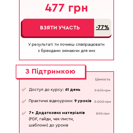
477 грн
-77%
ВЗЯТИ УЧАСТЬ
У результаті ти почнеш співпрацювати
з брендами знімаючи для них
З Підтримкою
Цінність
✅
Доступ до курсу:
61 день
9 570 грн
Практичні відеоуроки:
9 уроків
✅
3 000 грн
7+ Додаткових матеріалів
✅
890 грн
(PDF, гайди, чек-листи,
шаблони) до уроків