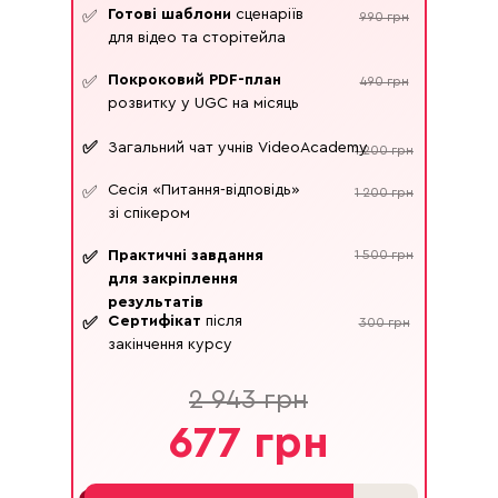
Готові шаблони
сценаріїв
✅
990 грн
для відео та сторітейла
Покроковий PDF-план
✅
490 грн
розвитку у UGC на місяць
✅
Загальний чат учнів VideoAcademy
1 200 грн
Сесія «Питання-відповідь»
✅
1 200 грн
зі спікером
Практичні завдання
1 500 грн
✅
для закріплення
результатів
Сертифікат
після
✅
300 грн
закінчення курсу
2 943 грн
677 грн