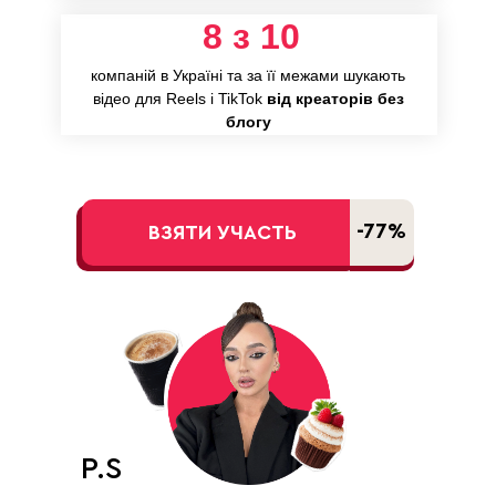
8 з 10
компаній в Україні та за її межами шукають
відео для Reels і TikTok
від креаторів без
блогу
-77%
ВЗЯТИ УЧАСТЬ
P.S