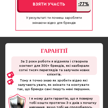
-77%
ВЗЯТИ УЧАСТЬ
У результаті ти почнеш заробляти
знімаючи відео для брендів
ГАРАНТІЇ
За 2 роки роботи я відзняла і створила
контент для 300+ брендів, які назбирали
сотні тисяч переглядів та залучили нових
клієнтів.
Тому я точно знаю як зробити відео які
залучають уваги, як знімати та монтувати
так, що бренди самі пишуть мені першими.
І я можу дати гарантію, що я поверну
тобі кошти протягом 3-х днів з початку
навчання, якщо тобі не сподобалось,