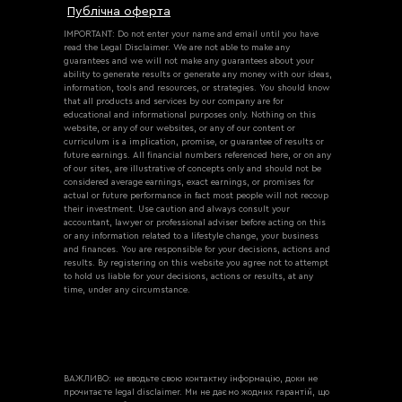
Публічна оферта
IMPORTANT: Do not enter your name and email until you have
read the Legal Disclaimer. We are not able to make any
guarantees and we will not make any guarantees about your
ability to generate results or generate any money with our ideas,
information, tools and resources, or strategies. You should know
that all products and services by our company are for
educational and informational purposes only. Nothing on this
website, or any of our websites, or any of our content or
curriculum is a implication, promise, or guarantee of results or
future earnings. All financial numbers referenced here, or on any
of our sites, are illustrative of concepts only and should not be
considered average earnings, exact earnings, or promises for
actual or future performance in fact most people will not recoup
their investment. Use caution and always consult your
accountant, lawyer or professional adviser before acting on this
or any information related to a lifestyle change, your business
and finances. You are responsible for your decisions, actions and
results. By registering on this website you agree not to attempt
to hold us liable for your decisions, actions or results, at any
time, under any circumstance.
ВАЖЛИВО: не вводьте свою контактну інформацію, доки не
прочитаєте legal disclaimer. Ми не даємо жодних гарантій, що