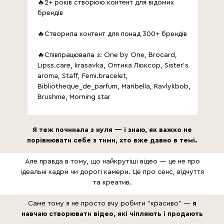
🔥2+ років створюю контент для відомих
брендів
🔥Створила контент для понад 300+ брендів
🔥Співпрацювала з: One by One, Brocard,
Lipss.care, krasavka, Оптика Люксор, Sister’s
aroma, Staff, Femi.bracelet,
Bibliotheque_de_parfum, Maribella, Ravlykbob,
Brushme, Morning star
Я теж починала з нуля — і знаю, як важко не
порівнювати себе з тими, хто вже давно в темі.
Але правда в тому, що найкрутіші відео — це не про
ідеальні кадри чи дорогі камери. Це про сенс, відчуття
та креатив.
Саме тому я не просто вчу робити “красиво” —
я
навчаю створювати відео, які чіпляють і продають