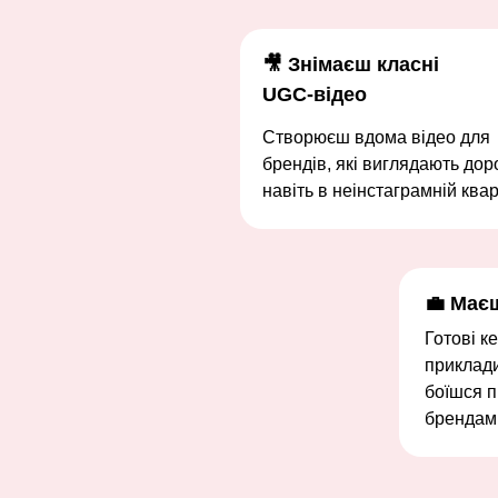
🎥 Знімаєш класні
UGC-відео
Створюєш вдома відео для
брендів, які виглядають дор
навіть в неінстаграмній квар
💼 Має
Готові ке
приклади
боїшся 
брендам