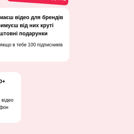
імаєш відео для брендів
римуєш від них круті
штовні подарунки
 якщо в тебе 100 підписників
0+
і відео
ефон