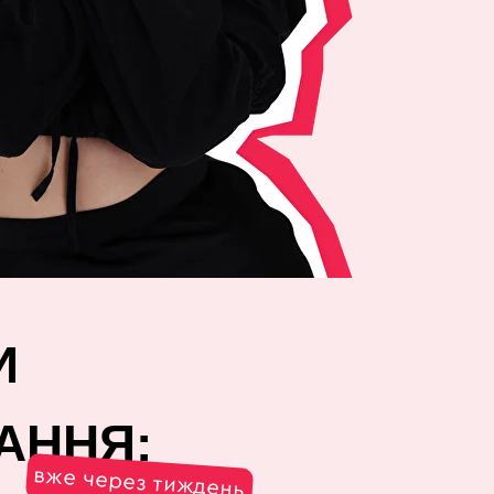
И
АННЯ:
вже через тиждень