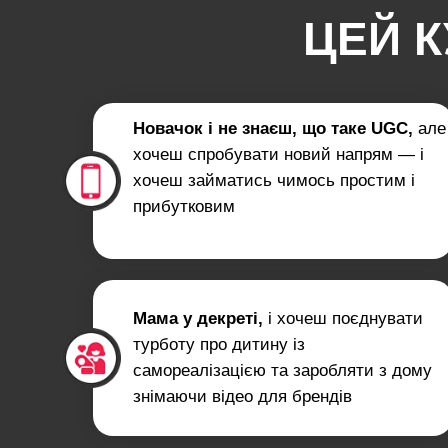
ЦЕЙ К
Новачок і не знаєш, що таке UGC,
але
хочеш спробувати новий напрям — і
хочеш займатись чимось простим і
прибутковим
Мама у декреті,
і хочеш поєднувати
турботу про дитину із
самореалізацією та заробляти з дому
знімаючи відео для брендів