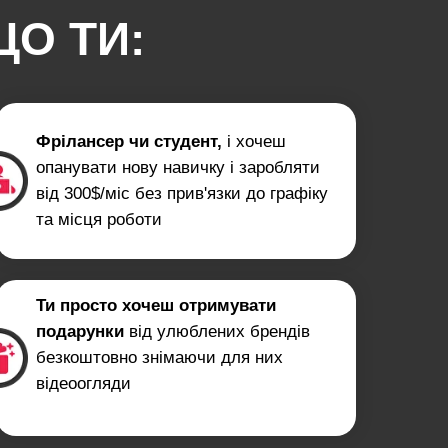
ЩО ТИ:
Фрілансер чи студент,
і хочеш
опанувати нову навичку і заробляти
від 300$/міс без прив'язки до графіку
та місця роботи
Ти просто хочеш отримувати
подарунки
від улюблених брендів
безкоштовно знімаючи для них
відеоогляди