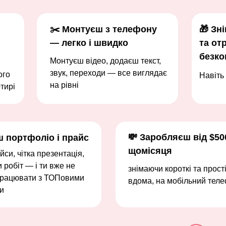
✂️ Монтуєш з телефону
🎁 Зн
— легко і швидко
та от
безко
Монтуєш відео, додаєш текст,
звук, переходи — все виглядає
ого
Навіть
на рівні
тирі
💸 Заробляєш від $50
ш портфоліо і прайс
щомісяця
йси, чітка презентація,
 робіт — і ти вже не
знімаючи короткі та прост
працювати з ТОПовими
вдома, на мобільний тел
и