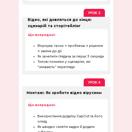
Відео, які дивляться до кінця:
сценарій та сторітейлінг
Що всередині:
Формула: гачок → проблема → рішення
→ заклик до дії
Як зачепити глядача за перші 3 секунди
Типові помилки у сценаріях, які
“зливають” перегляди
Монтаж: Як зробити відео вірусним
Що всередині:
Використання додатку CapCut та його
огляд
Як швидко склеїти кадри й додати