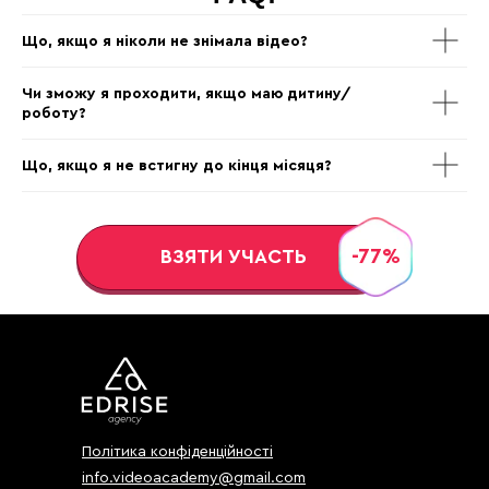
2093 PHILADELPHIA PIKE
Що, якщо я ніколи не знімала відео?
#4624
CLAYMONT, DE 19703
Чи зможу я проходити, якщо маю дитину/
роботу?
Що, якщо я не встигну до кінця місяця?
-77%
ВЗЯТИ УЧАСТЬ
Політика конфіденційності
info.videoacademy@gmail.com