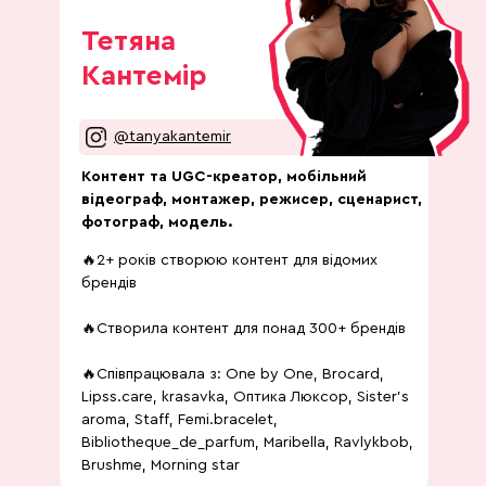
Тетяна
Кантемір
@tanyakantemir
Контент та UGC-креатор, мобільний
відеограф, монтажер, режисер, сценарист,
фотограф, модель.
🔥2+ років створюю контент для відомих
брендів
🔥Створила контент для понад 300+ брендів
🔥Співпрацювала з: One by One, Brocard,
Lipss.care, krasavka, Оптика Люксор, Sister’s
aroma, Staff, Femi.bracelet,
Bibliotheque_de_parfum, Maribella, Ravlykbob,
Brushme, Morning star