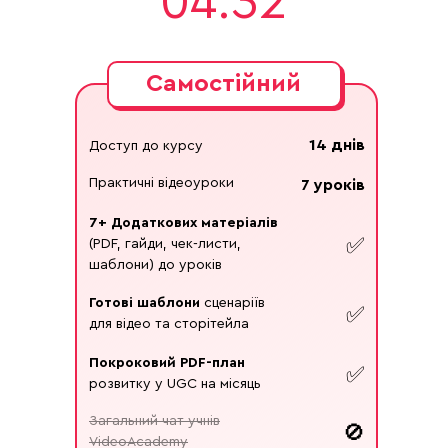
04:31
Самостійний
14 днів
Доступ до курсу
Практичні відеоуроки
7 уроків
7+ Додаткових матеріалів
✅
(PDF, гайди, чек-листи,
шаблони) до уроків
Готові шаблони
сценаріїв
✅
для відео та сторітейла
Покроковий PDF-план
✅
розвитку у UGC на місяць
Загальний чат учнів
🚫
VideoAcademy