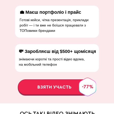
💼 Маєш портфоліо і прайс
Готові кейси, чітка презентація, приклади
робіт — і ти вже не боїшся працювати з
ТОПовими брендами
💸 Заробляєш від $500+ щомісяця
знімаючи короткі та прості відео вдома,
на мобільний телефон
-77%
ВЗЯТИ УЧАСТЬ
ОСЬ ТАКІ ВІДЕО ЗНІМАЮТЬ