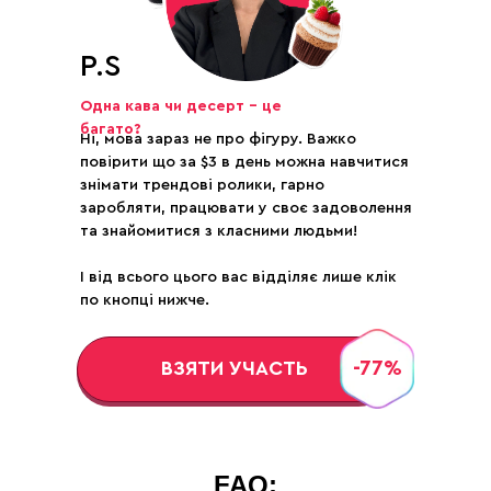
P.S
Одна кава чи десерт – це
багато?
Ні, мова зараз не про фігуру. Важко
повірити що за $3 в день можна навчитися
знімати трендові ролики, гарно
заробляти, працювати у своє задоволення
та знайомитися з класними людьми!
І від всього цього вас відділяє лише клік
по кнопці нижче.
-77%
ВЗЯТИ УЧАСТЬ
FAQ:
DEVO SOLUTIONS Inc