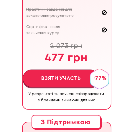
Практичні завдання для
🚫
закріплення результатів
Сертифікат після
🚫
закінчення курсу
2 073 грн
477 грн
-77%
ВЗЯТИ УЧАСТЬ
У результаті ти почнеш співпрацювати
з брендами знімаючи для них
З Підтримкою