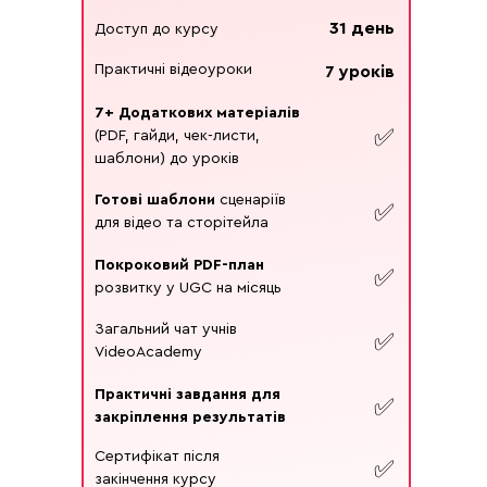
31 день
Доступ до курсу
Практичні відеоуроки
7 уроків
7+ Додаткових матеріалів
✅
(PDF, гайди, чек-листи,
шаблони) до уроків
Готові шаблони
сценаріїв
✅
для відео та сторітейла
Покроковий PDF-план
✅
розвитку у UGC на місяць
Загальний чат учнів
✅
VideoAcademy
Практичні завдання для
✅
закріплення результатів
Сертифікат після
✅
закінчення курсу