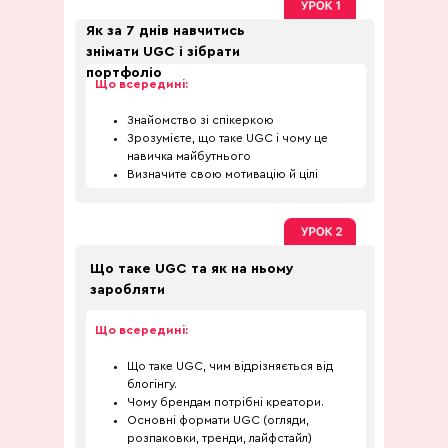
Як за 7 днів навчитись
знімати UGC і зібрати
портфоліо
Що всередині:
Знайомство зі спікеркою
Зрозумієте, що таке UGC і чому це
навичка майбутнього
Визначите свою мотивацію й цілі
Що таке UGC та як на ньому
заробляти
Що всередині:
Що таке UGC, чим відрізняється від
блогінгу.
Чому брендам потрібні креатори.
Основні формати UGC (огляди,
розпаковки, тренди, лайфстайл)