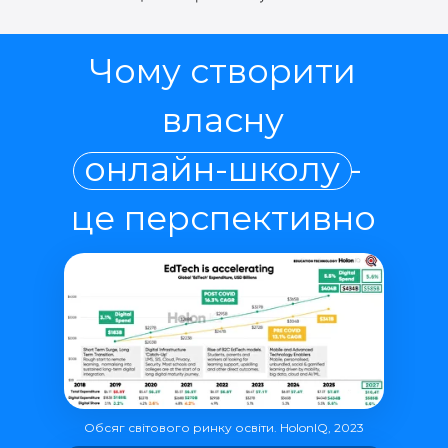
Чому створити
власну
онлайн-школу -
це перспективно
Обсяг світового ринку освіти. HolonIQ, 2023