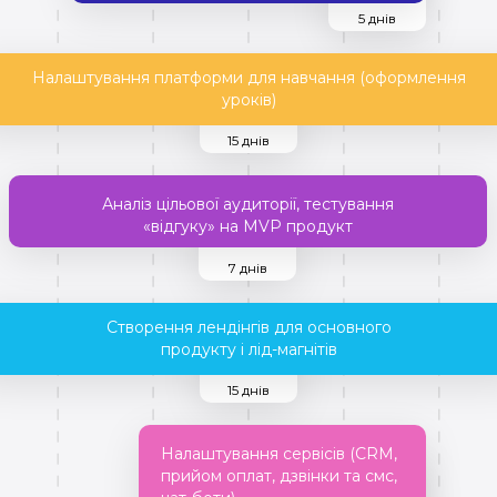
5 днів
Налаштування платформи для навчання (оформлення
уроків)
15 днів
Аналіз цільової аудиторії, тестування
«відгуку» на MVP продукт
7 днів
Створення лендінгів для основного
продукту і лід-магнітів
15 днів
Налаштування сервісів (CRM,
прийом оплат, дзвінки та смс,