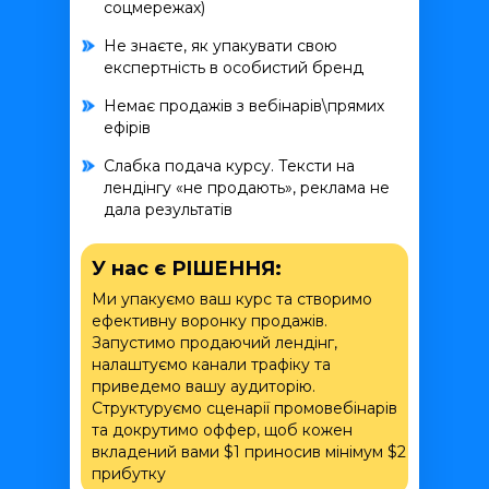
соцмережах)
Не знаєте, як упакувати свою
експертність в особистий бренд
Немає продажів з вебінарів\прямих
ефірів
Слабка подача курсу. Тексти на
лендінгу «не продають», реклама не
дала результатів
У нас є РІШЕННЯ:
Ми упакуємо ваш курс та створимо
ефективну воронку продажів.
Запустимо продаючий лендінг,
налаштуємо канали трафіку та
приведемо вашу аудиторію.
Структуруємо сценарії промовебінарів
та докрутимо оффер, щоб кожен
вкладений вами $1 приносив мінімум $2
прибутку