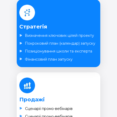
Стратегія
Визначення ключових цілей проекту
Покроковий план (календар) запуску
Позиціонування школи та експерта
Фінансовий план запуску
Продажі
Cценарії промо-вебінарів
Cценарії промо-вебінарів