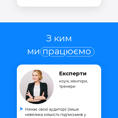
З ким
ми працюємо
Експерти
коучі, ментори,
тренери
Немає своєї аудиторії (лише
невелика кількість підписників у