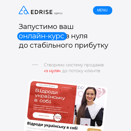
MENU
Запустимо ваш
онлайн-курс
з нуля
до стабільного прибутку
Створимо систему продажів
«з нуля»
до потоку клієнтів