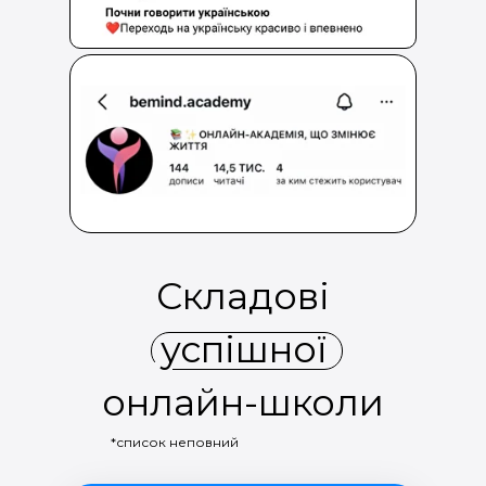
Складові
успішної
онлайн-школи
*список неповний