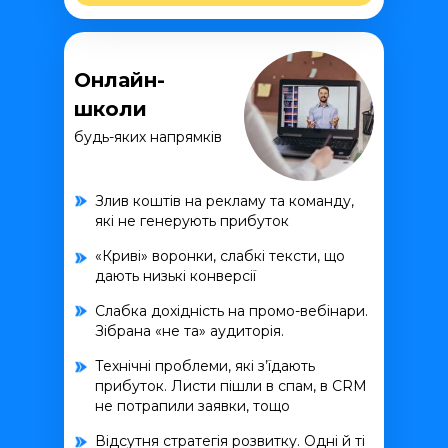
Онлайн-
школи
будь-яких напрямків
Злив коштів на рекламу та команду,
які не генерують прибуток
«Криві» воронки, слабкі тексти, що
дають низькі конверсії
Слабка дохідність на промо-вебінари.
Зібрана «не та» аудиторія.
Технічні проблеми, які з’їдають
прибуток. Листи пішли в спам, в CRM
не потрапили заявки, тощо
Відсутня стратегія розвитку. Одні й ті