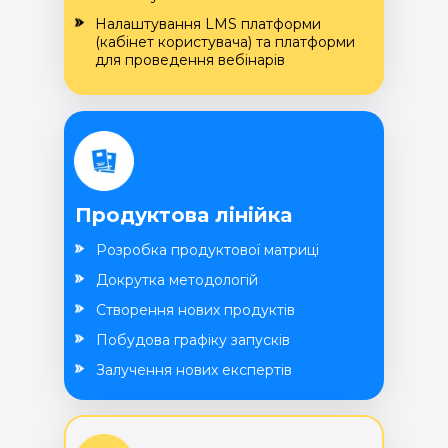
Налаштування LMS платформи
(кабінет користувача) та платформи
для проведення вебінарів
Продуктова лінійка
Розробка продуктової матриці
Докрутка методологій
Створення нових продуктів
Побудова графіку запусків
Залучення нових експертів