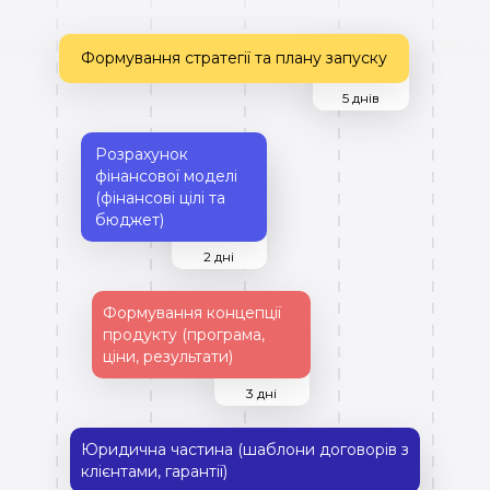
Формування стратегії та плану запуску
5 днів
Розрахунок
фінансової моделі
(фінансові цілі та
бюджет)
2 дні
Формування концепції
продукту (програма,
ціни, результати)
3 дні
Юридична частина (шаблони договорів з
клієнтами, гарантії)