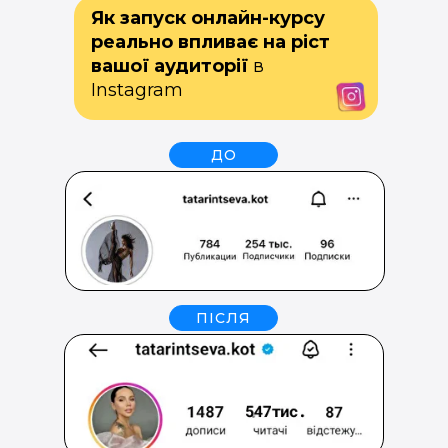
Як запуск онлайн-курсу
реально впливає на ріст
вашої аудиторії
в
Instagram
ДО
ПІСЛЯ