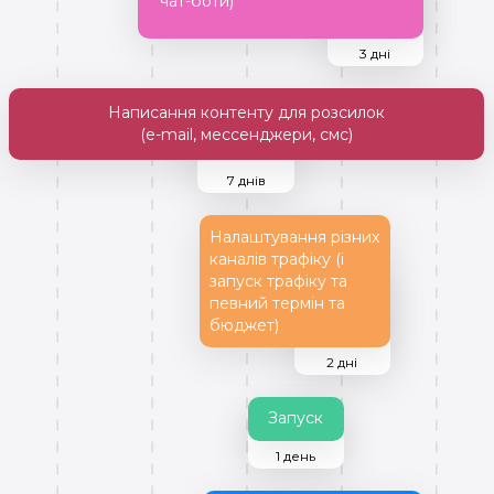
чат-боти)
3 дні
Написання контенту для розсилок
(e-mail, мессенджери, смс)
7 днів
Налаштування різних
каналів трафіку (і
запуск трафіку та
певний термін та
бюджет)
2 дні
Запуск
1 день