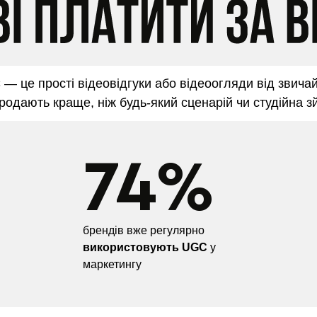
C
— це прості відеовідгуки або відеоогляди від звича
продають краще, ніж будь-який сценарій чи студійна з
74%
брендів вже регулярно
використовують UGC
у
маркетингу