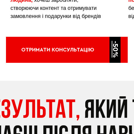
людина,
хочеш заробляти,
п
створюючи контент та отримувати
бе
замовлення і подарунки від брендів
ві
-50%
ОТРИМАТИ КОНСУЛЬТАЦІЮ