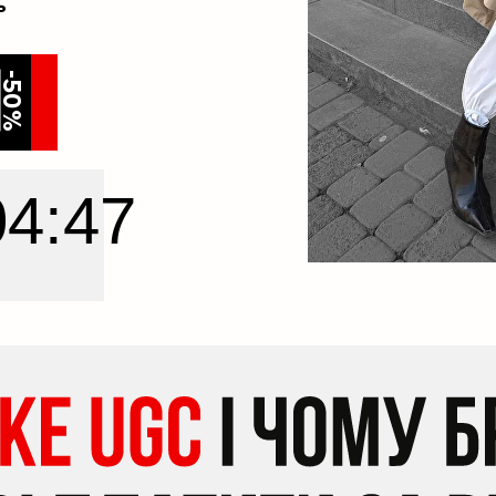
ь
-50%
04:45