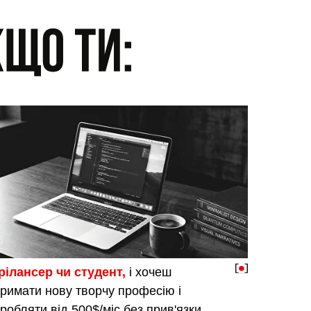
рілансер чи студент,
і хочеш
римати нову творчу професію і
робляти від 500$/міс без прив'язки