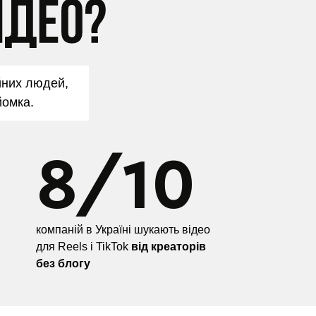
йних людей,
йомка.
8/10
компаній в Україні шукають відео
для Reels і TikTok
від креаторів
без блогу