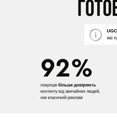
UG
які 
92%
покупців
більше довіряють
контенту від звичайних людей,
ніж класичній рекламі