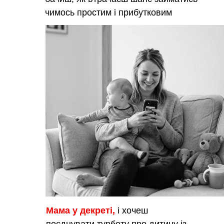
чимось простим і прибутковим
Мама у декреті,
і хочеш