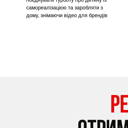
поєднувати турботу про дитину із
самореалізацією та заробляти з
дому, знімаючи відео для брендів