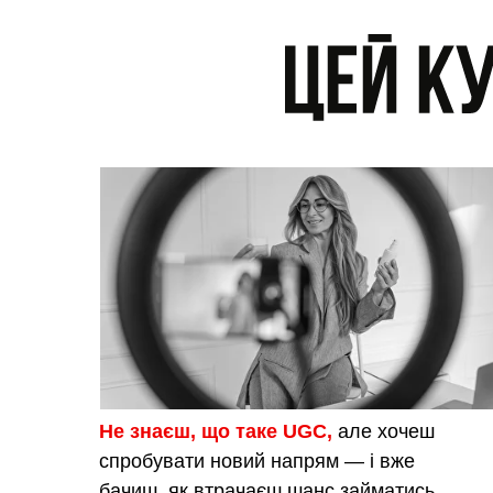
Не знаєш, що таке UGC,
але хочеш
спробувати новий напрям — і вже
бачиш, як втрачаєш шанс займатись