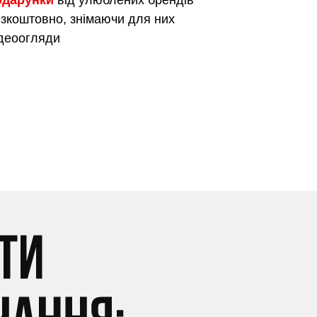
одарунки
від улюблених брендів
зкоштовно, знімаючи для них
деоогляди