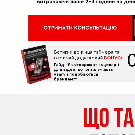
витрачаючи лише 2-3 години на ден
ОТРИМАТИ КОНСУЛЬТАЦІЮ
Встигни до кінця таймера та
отримай додатковий
БОНУС:
Гайд “Як створювати сценарії
для відео, котрі залучають
увагу і подобаються
брендам?”