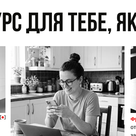
Ф
от
за