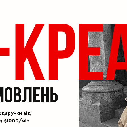
одарунки від
д $1000/міс