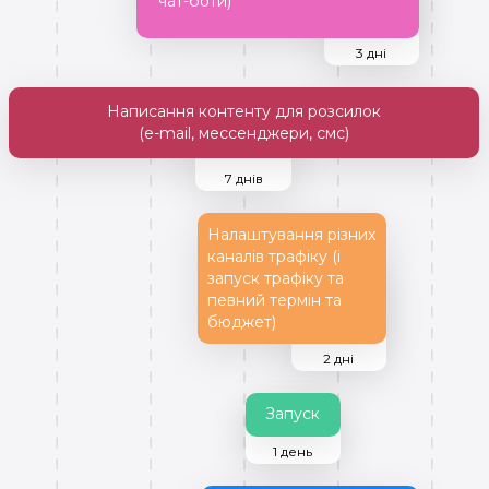
чат-боти)
3 дні
Написання контенту для розсилок
(e-mail, мессенджери, смс)
7 днів
Налаштування різних
каналів трафіку (і
запуск трафіку та
певний термін та
бюджет)
2 дні
Запуск
1 день