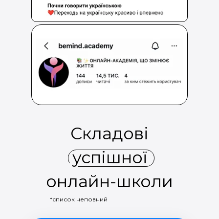
Складові
успішної
онлайн-школи
*список неповний