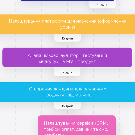
5 днів
Налаштування платформи для навчання (оформлення
уроків)
15 днів
Аналіз цільової аудиторії, тестування
«відгуку» на MVP продукт
7 днів
Створення лендінгів для основного
продукту і лід-магнітів
15 днів
Налаштування сервісів (CRM,
прийом оплат, дзвінки та смс,