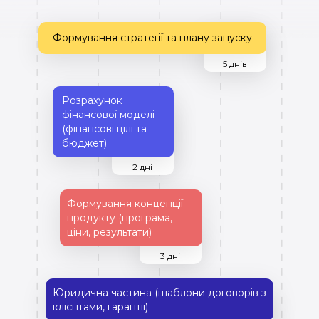
Формування стратегії та плану запуску
5 днів
Розрахунок
фінансової моделі
(фінансові цілі та
бюджет)
2 дні
Формування концепції
продукту (програма,
ціни, результати)
3 дні
Юридична частина (шаблони договорів з
клієнтами, гарантії)