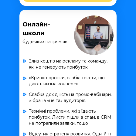
Онлайн-
школи
будь-яких напрямків
Злив коштів на рекламу та команду,
які не генерують прибуток
«Криві» воронки, слабкі тексти, що
дають низькі конверсії
Слабка дохідність на промо-вебінари.
Зібрана «не та» аудиторія.
Технічні проблеми, які з’їдають
прибуток. Листи пішли в спам, в CRM
не потрапили заявки, тощо
Відсутня стратегія розвитку. Одні й ті