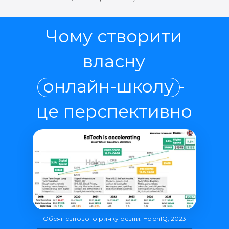
Чому створити
власну
онлайн-школу -
це перспективно
Обсяг світового ринку освіти. HolonIQ, 2023