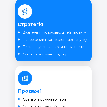
Стратегія
Визначення ключових цілей проекту
Покроковий план (календар) запуску
Позиціонування школи та експерта
Фінансовий план запуску
Продажі
Cценарії промо-вебінарів
Cценарії промо-вебінарів