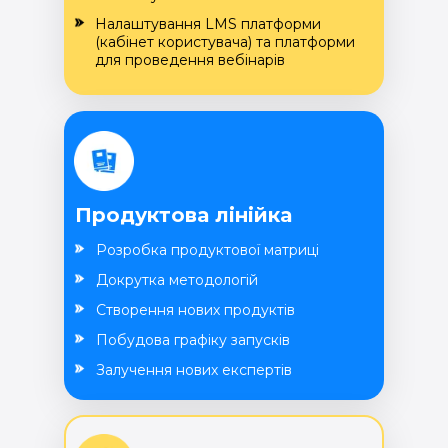
Налаштування LMS платформи
(кабінет користувача) та платформи
для проведення вебінарів
Продуктова лінійка
Розробка продуктової матриці
Докрутка методологій
Створення нових продуктів
Побудова графіку запусків
Залучення нових експертів