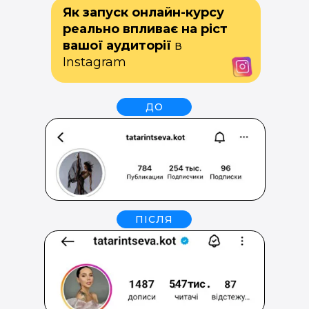
Як запуск онлайн-курсу
реально впливає на ріст
вашої аудиторії
в
Instagram
ДО
ПІСЛЯ