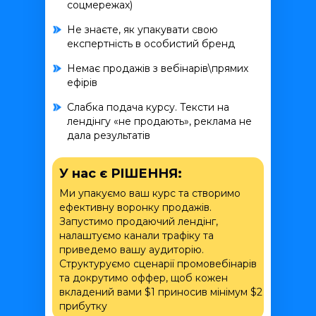
соцмережах)
Не знаєте, як упакувати свою
експертність в особистий бренд
Немає продажів з вебінарів\прямих
ефірів
Слабка подача курсу. Тексти на
лендінгу «не продають», реклама не
дала результатів
У нас є РІШЕННЯ:
Ми упакуємо ваш курс та створимо
ефективну воронку продажів.
Запустимо продаючий лендінг,
налаштуємо канали трафіку та
приведемо вашу аудиторію.
Структуруємо сценарії промовебінарів
та докрутимо оффер, щоб кожен
вкладений вами $1 приносив мінімум $2
прибутку