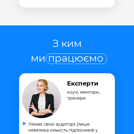
З ким
ми працюємо
Експерти
коучі, ментори,
тренери
Немає своєї аудиторії (лише
невелика кількість підписників у