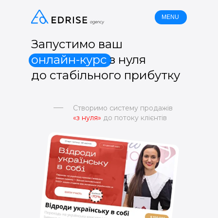
MENU
Запустимо ваш
онлайн-курс
з нуля
до стабільного прибутку
Створимо систему продажів
«з нуля»
до потоку клієнтів