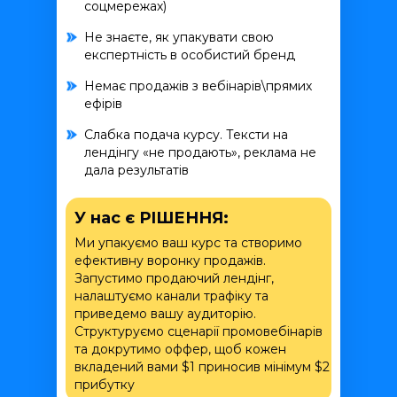
соцмережах)
Не знаєте, як упакувати свою
експертність в особистий бренд
Немає продажів з вебінарів\прямих
ефірів
Слабка подача курсу. Тексти на
лендінгу «не продають», реклама не
дала результатів
У нас є РІШЕННЯ:
Ми упакуємо ваш курс та створимо
ефективну воронку продажів.
Запустимо продаючий лендінг,
налаштуємо канали трафіку та
приведемо вашу аудиторію.
Структуруємо сценарії промовебінарів
та докрутимо оффер, щоб кожен
вкладений вами $1 приносив мінімум $2
прибутку