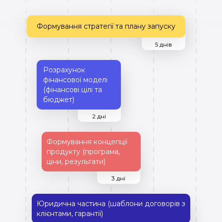
Формування стратегії та плану запуску
5 днів
Розрахунок
фінансової моделі
(фінансові цілі та
бюджет)
2 дні
Формування концепції
продукту (програма,
ціни, результати)
3 дні
Юридична частина (шаблони договорів з
клієнтами, гарантії)