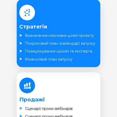
Стратегія
Визначення ключових цілей проекту
Покроковий план (календар) запуску
Позиціонування школи та експерта
Фінансовий план запуску
Продажі
Cценарії промо-вебінарів
Cценарії промо-вебінарів