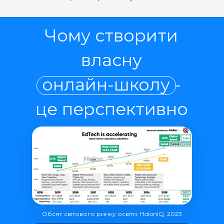
Чому створити
власну
онлайн-школу -
це перспективно
Обсяг світового ринку освіти. HolonIQ, 2023