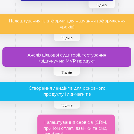
5 днів
Налаштування платформи для навчання (оформлення
уроків)
15 днів
Аналіз цільової аудиторії, тестування
«відгуку» на MVP продукт
7 днів
Створення лендінгів для основного
продукту і лід-магнітів
15 днів
Налаштування сервісів (CRM,
прийом оплат, дзвінки та смс,