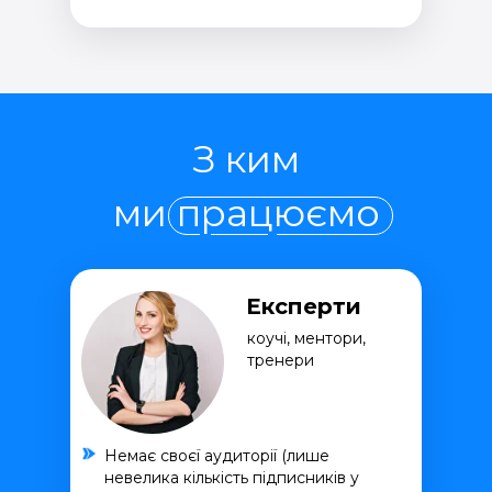
З ким
ми працюємо
Експерти
коучі, ментори,
тренери
Немає своєї аудиторії (лише
невелика кількість підписників у