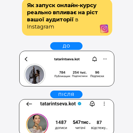
Як запуск онлайн-курсу
реально впливає на ріст
вашої аудиторії
в
Instagram
ДО
ПІСЛЯ