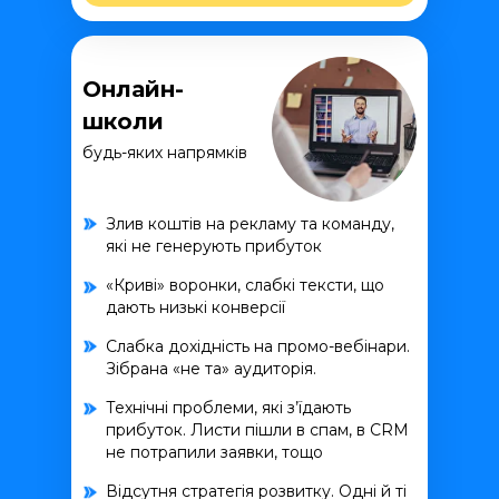
Онлайн-
школи
будь-яких напрямків
Злив коштів на рекламу та команду,
які не генерують прибуток
«Криві» воронки, слабкі тексти, що
дають низькі конверсії
Слабка дохідність на промо-вебінари.
Зібрана «не та» аудиторія.
Технічні проблеми, які з’їдають
прибуток. Листи пішли в спам, в CRM
не потрапили заявки, тощо
Відсутня стратегія розвитку. Одні й ті