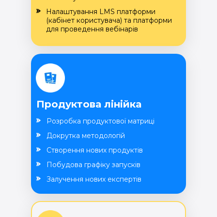
Налаштування LMS платформи
(кабінет користувача) та платформи
для проведення вебінарів
Продуктова лінійка
Розробка продуктової матриці
Докрутка методологій
Створення нових продуктів
Побудова графіку запусків
Залучення нових експертів