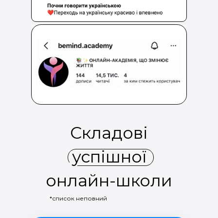
Складові
успішної
онлайн-школи
*список неповний