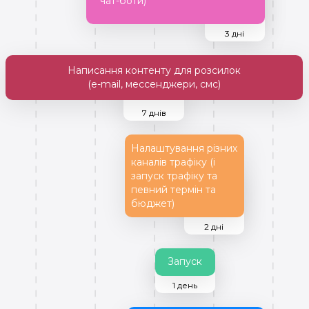
чат-боти)
3 дні
Написання контенту для розсилок
(e-mail, мессенджери, смс)
7 днів
Налаштування різних
каналів трафіку (і
запуск трафіку та
певний термін та
бюджет)
2 дні
Запуск
1 день