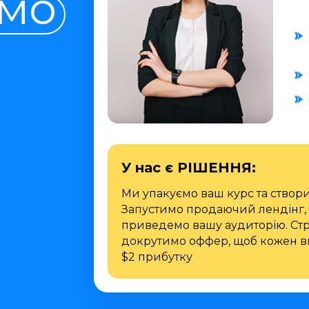
мо
У нас є РІШЕННЯ:
Ми упакуємо ваш курс та створ
Запустимо продаючий лендінг, 
приведемо вашу аудиторію. Стр
докрутимо оффер, щоб кожен в
$2 прибутку