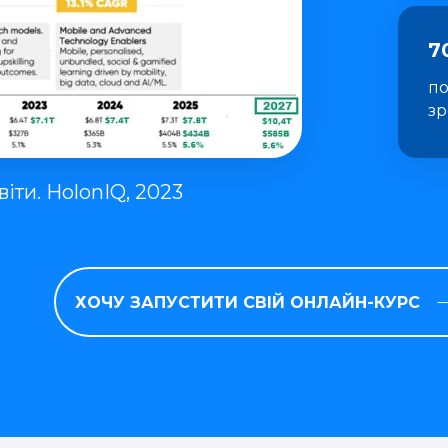
7
по
зр
іти. HolonIQ, 2023
ХОЧУ ЗАПУСТИТИ СВІЙ ОНЛАЙН-КУРС