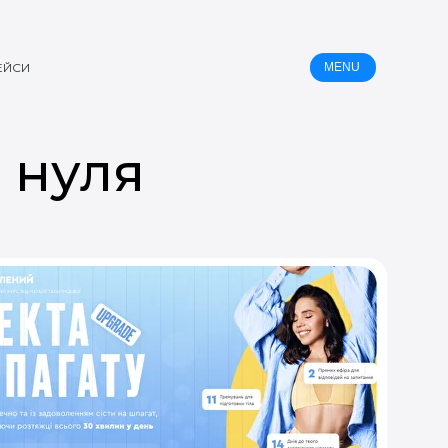
ЕЙСИ
MENU
 нуля