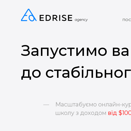
ПОС
Запустимо в
до стабільно
Масштабуємо онлайн-кур
школу з доходом
від $10