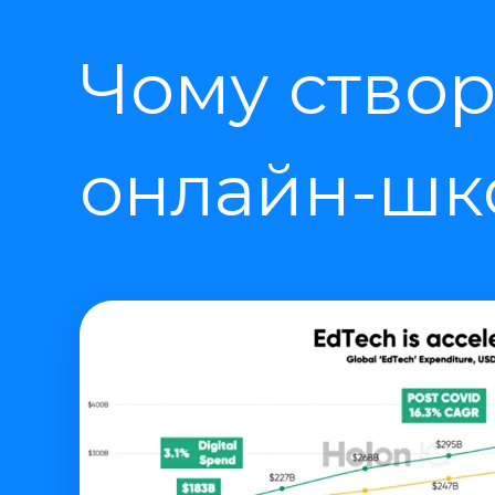
Чому створ
онлайн-шко