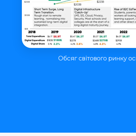
Обсяг світового ринку осв