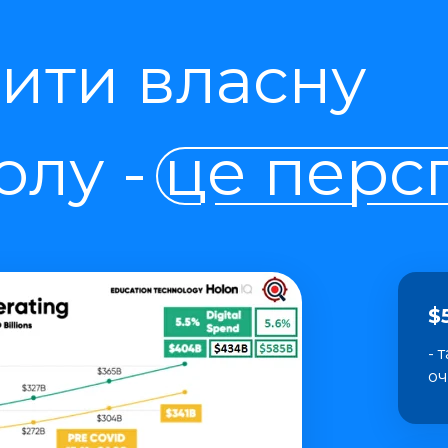
ити власну
лу - це перс
$
- 
оч