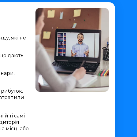
ду, які не
 що дають
інари.
прибуток.
потрапили
 й ті самі
удиторія
а місці або