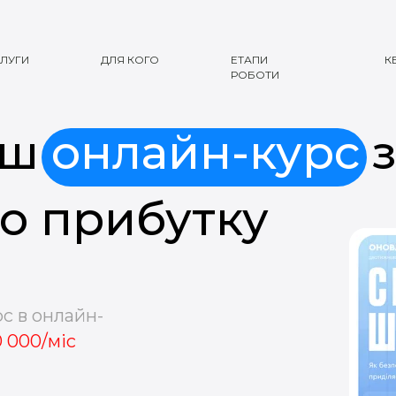
ЛУГИ
ДЛЯ КОГО
ЕТАПИ
К
РОБОТИ
аш
онлайн-курс
з
го прибутку
с в онлайн-
0 000/міс