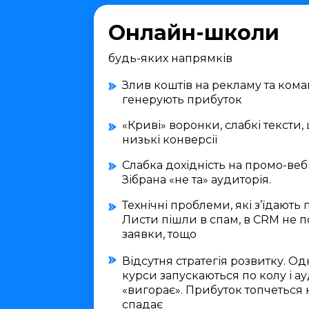
Онлайн-школи
будь-яких напрямків
Злив коштів на рекламу та коман
генерують прибуток
«Криві» воронки, слабкі тексти,
низькі конверсії
Слабка дохідність на промо-веб
Зібрана «не та» аудиторія.
Технічні проблеми, які з’їдають 
Листи пішли в спам, в CRM не 
заявки, тощо
Відсутня стратегія розвитку. Одні
курси запускаються по колу і а
«вигорає». Прибуток топчеться н
спадає