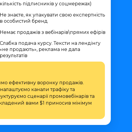
кількість підписників у соцмережах)
Не знаєте, як упакувати свою експертність
в особистий бренд
Немає продажів з вебінарів\прямих ефірів
Слабка подача курсу. Тексти на лендінгу
«не продають», реклама не дала
результатів
имо ефективну воронку продажів.
налаштуємо канали трафіку та
уктуруємо сценарії промовебінарів та
кладений вами $1 приносив мінімум