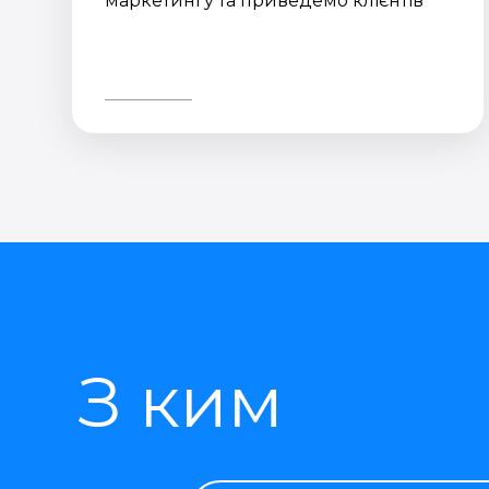
маркетингу та приведемо клієнтів
З ким