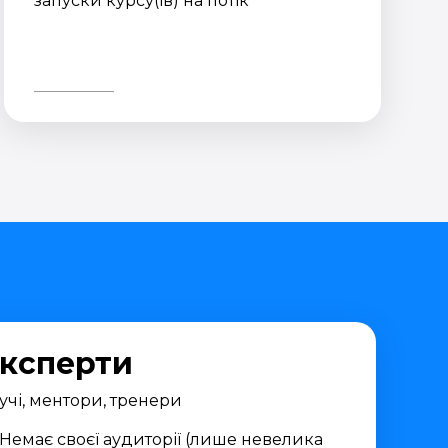
запуски курсу(ів) на потік
ксперти
учі, ментори, тренери
Немає своєї аудиторії (лише невелика