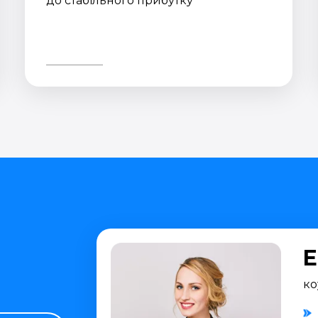
до стабільного прибутку
Е
ко