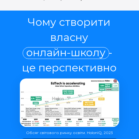
Чому створити
власну
онлайн-школу -
це перспективно
Обсяг світового ринку освіти. HolonIQ, 2023