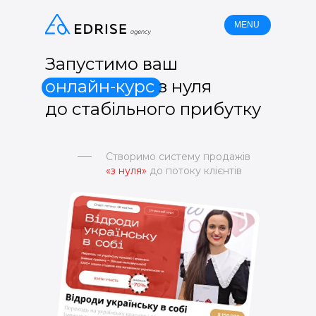
MENU
Запустимо ваш
онлайн-курс
з нуля
до стабільного прибутку
Створимо систему продажів
«з нуля»
до потоку клієнтів