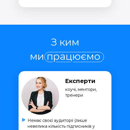
З ким
ми працюємо
Експерти
коучі, ментори,
тренери
Немає своєї аудиторії (лише
невелика кількість підписників у