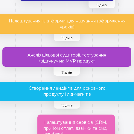
5 днів
Налаштування платформи для навчання (оформлення
уроків)
15 днів
Аналіз цільової аудиторії, тестування
«відгуку» на MVP продукт
7 днів
Створення лендінгів для основного
продукту і лід-магнітів
15 днів
Налаштування сервісів (CRM,
прийом оплат, дзвінки та смс,