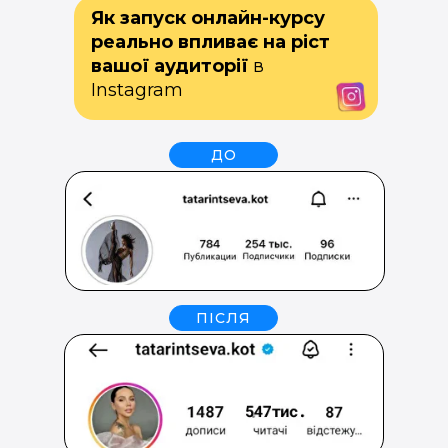
Як запуск онлайн-курсу
реально впливає на ріст
вашої аудиторії
в
Instagram
ДО
ПІСЛЯ