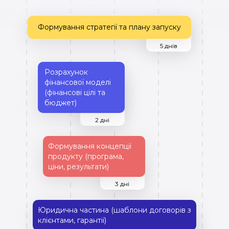
Формування стратегії та плану запуску
5 днів
Розрахунок
фінансової моделі
(фінансові цілі та
бюджет)
2 дні
Формування концепції
продукту (програма,
ціни, результати)
3 дні
Юридична частина (шаблони договорів з
клієнтами, гарантії)