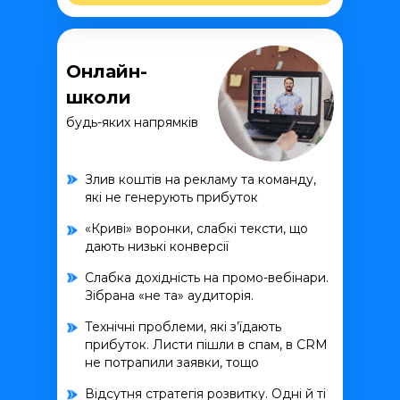
Онлайн-
школи
будь-яких напрямків
Злив коштів на рекламу та команду,
які не генерують прибуток
«Криві» воронки, слабкі тексти, що
дають низькі конверсії
Слабка дохідність на промо-вебінари.
Зібрана «не та» аудиторія.
Технічні проблеми, які з’їдають
прибуток. Листи пішли в спам, в CRM
не потрапили заявки, тощо
Відсутня стратегія розвитку. Одні й ті