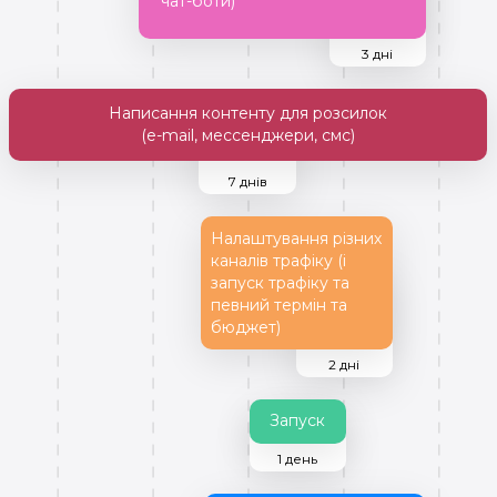
чат-боти)
3 дні
Написання контенту для розсилок
(e-mail, мессенджери, смс)
7 днів
Налаштування різних
каналів трафіку (і
запуск трафіку та
певний термін та
бюджет)
2 дні
Запуск
1 день