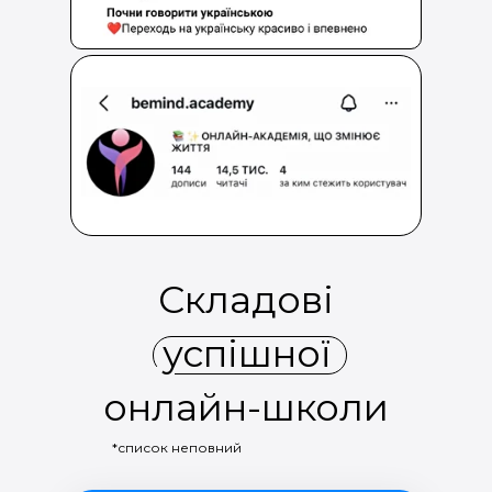
Складові
успішної
онлайн-школи
*список неповний