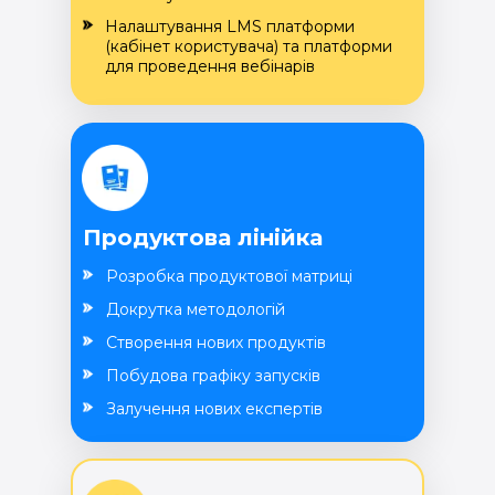
Налаштування LMS платформи
(кабінет користувача) та платформи
для проведення вебінарів
Продуктова лінійка
Розробка продуктової матриці
Докрутка методологій
Створення нових продуктів
Побудова графіку запусків
Залучення нових експертів