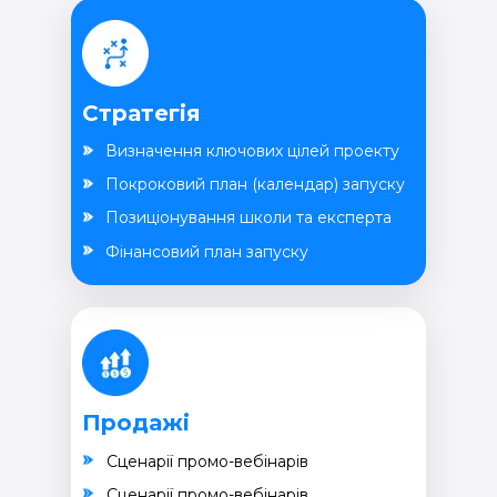
Стратегія
Визначення ключових цілей проекту
Покроковий план (календар) запуску
Позиціонування школи та експерта
Фінансовий план запуску
Продажі
Cценарії промо-вебінарів
Cценарії промо-вебінарів