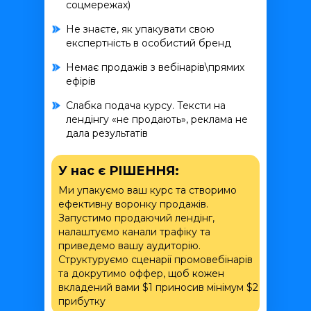
соцмережах)
Не знаєте, як упакувати свою
експертність в особистий бренд
Немає продажів з вебінарів\прямих
ефірів
Слабка подача курсу. Тексти на
лендінгу «не продають», реклама не
дала результатів
У нас є РІШЕННЯ:
Ми упакуємо ваш курс та створимо
ефективну воронку продажів.
Запустимо продаючий лендінг,
налаштуємо канали трафіку та
приведемо вашу аудиторію.
Структуруємо сценарії промовебінарів
та докрутимо оффер, щоб кожен
вкладений вами $1 приносив мінімум $2
прибутку