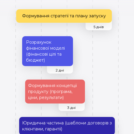
Формування стратегії та плану запуску
5 днів
Розрахунок
фінансової моделі
(фінансові цілі та
бюджет)
2 дні
Формування концепції
продукту (програма,
ціни, результати)
3 дні
Юридична частина (шаблони договорів з
клієнтами, гарантії)