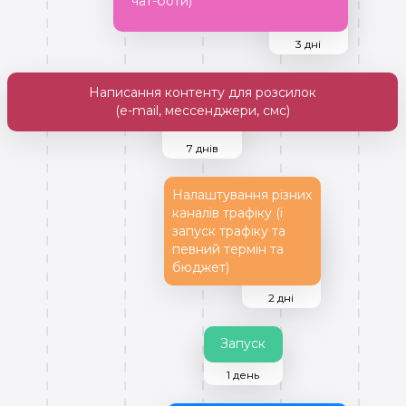
чат-боти)
3 дні
Написання контенту для розсилок
(e-mail, мессенджери, смс)
7 днів
Налаштування різних
каналів трафіку (і
запуск трафіку та
певний термін та
бюджет)
2 дні
Запуск
1 день