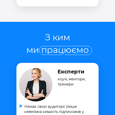
З ким
ми працюємо
Експерти
коучі, ментори,
тренери
Немає своєї аудиторії (лише
невелика кількість підписників у