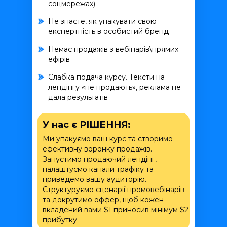
соцмережах)
Не знаєте, як упакувати свою
експертність в особистий бренд
Немає продажів з вебінарів\прямих
ефірів
Слабка подача курсу. Тексти на
лендінгу «не продають», реклама не
дала результатів
У нас є РІШЕННЯ:
Ми упакуємо ваш курс та створимо
ефективну воронку продажів.
Запустимо продаючий лендінг,
налаштуємо канали трафіку та
приведемо вашу аудиторію.
Структуруємо сценарії промовебінарів
та докрутимо оффер, щоб кожен
вкладений вами $1 приносив мінімум $2
прибутку