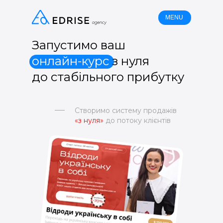
MENU
Запустимо ваш
онлайн-курс
з нуля
до стабільного прибутку
Створимо систему продажів
«з нуля»
до потоку клієнтів