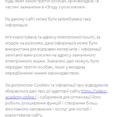
будь-яким чином третім особам, крім випадків і в
частині зазначених в «Згоду з розсилкою».
На даному сайті може бути затребувана така
інформація:
Ім'я користувача та адресу електронної пошти, за
згодою на розсилки, дана інформація може бути
використана для відправки матеріалів і інформації
запитаної вами розсилки на адресу зазначеного
електронного ящика. Зазначені дані можуть бути
передані третім особам, лише у випадках
передбачених чинним законодавством.
За допомогою Cookies та інформації про відвідувачів
збираються дані про дії аудиторії сайту
https://video-
academy.online/
і субдоменів для оптимізації його
роботи, розширення функцій і створення більш
змістовного наповнення і послуг для гостей і
користувачів сайту.