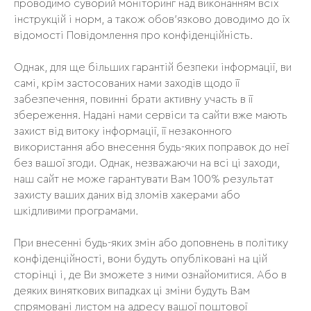
проводимо суворий моніторинг над виконанням всіх
інструкцій і норм, а також обов'язково доводимо до їх
відомості Повідомлення про конфіденційність.
Однак, для ще більших гарантій безпеки інформації, ви
самі, крім застосованих нами заходів щодо її
забезпечення, повинні брати активну участь в її
збереження. Надані нами сервіси та сайти вже мають
захист від витоку інформації, її незаконного
використання або внесення будь-яких поправок до неї
без вашої згоди. Однак, незважаючи на всі ці заходи,
DEVO SOLUTIONS Inc
наш сайт не може гарантувати Вам 100% результат
2093 PHILADELPHIA PIKE
захисту ваших даних від зломів хакерами або
#4624
шкідливими програмами.
CLAYMONT, DE 19703
При внесенні будь-яких змін або доповнень в політику
конфіденційності, вони будуть опубліковані на цій
сторінці і, де Ви зможете з ними ознайомитися. Або в
деяких виняткових випадках ці зміни будуть Вам
спрямовані листом на адресу вашої поштової