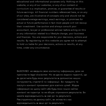
educational and informational purposes only. Nothing on this
website, or any of our websites, or any of our content or
curriculum is a implication, promise, or guarantee of results or
future earnings. All financial numbers referenced here, or on any
of our sites, are illustrative of concepts only and should not be
considered average earnings, exact earnings, or promises for
actual or future performance in fact most people will not recoup
their investment. Use caution and always consult your
accountant, lawyer or professional adviser before acting on this
or any information related to a lifestyle change, your business
and finances. You are responsible for your decisions, actions and
results. By registering on this website you agree not to attempt
to hold us liable for your decisions, actions or results, at any
time, under any circumstance.
ВАЖЛИВО: не вводьте свою контактну інформацію, доки не
прочитаєте legal disclaimer. Ми не даємо жодних гарантій, що
ви досягнете будь-яких результатів за допомогою наших
інструментів, стратегій чи інформації. Всі продукти та
послуги компанії призначені для освітніх цілей. Жодна
інформація на цьому сайті або будь-яких інших сайтах
компанії не гарантує та не обіцяє отримання результатів. Ви
несете відповідальність за свої дії та результати.
Реєструючись на даному сайті, ви знімаєте з нас
відповідальність за ваші дії та результати.