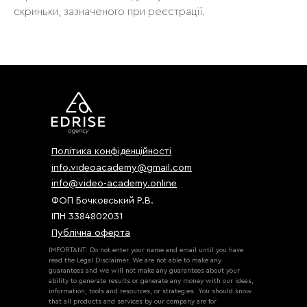
скриньки, зазначеного при реєстрації.
Політика конфіденційності
info.videoacademy@gmail.com
info@video-academy.online
ФОП Бочковський Р.В.
ІПН 3384802031
Публічна оферта
IMPORTANT: Do not enter your name and email until you have
read the Legal Disclaimer. We are not able to make any
guarantees and we will not make any guarantees about your
ability to generate results or generate any money with our ideas,
information, tools and resources, or strategies. You should know
that all products and services by our company are for