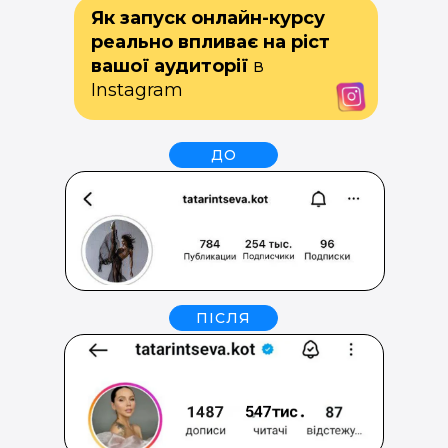
Як запуск онлайн-курсу
реально впливає на ріст
вашої аудиторії
в
Instagram
ДО
ПІСЛЯ