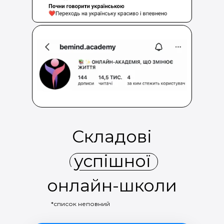
Складові
успішної
онлайн-школи
*список неповний