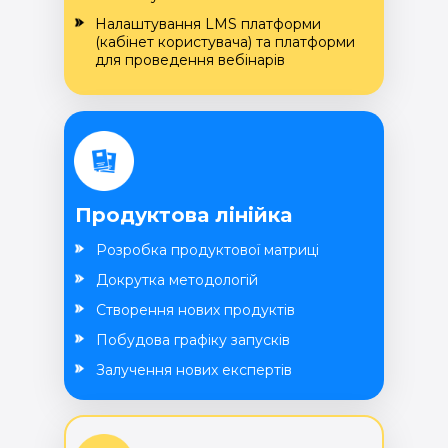
Налаштування LMS платформи
(кабінет користувача) та платформи
для проведення вебінарів
Продуктова лінійка
Розробка продуктової матриці
Докрутка методологій
Створення нових продуктів
Побудова графіку запусків
Залучення нових експертів