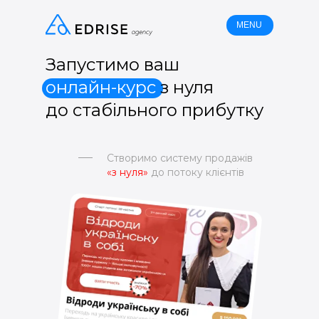
MENU
Запустимо ваш
онлайн-курс
з нуля
до стабільного прибутку
Створимо систему продажів
«з нуля»
до потоку клієнтів