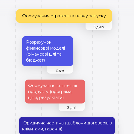
Формування стратегії та плану запуску
5 днів
Розрахунок
фінансової моделі
(фінансові цілі та
бюджет)
2 дні
Формування концепції
продукту (програма,
ціни, результати)
3 дні
Юридична частина (шаблони договорів з
клієнтами, гарантії)