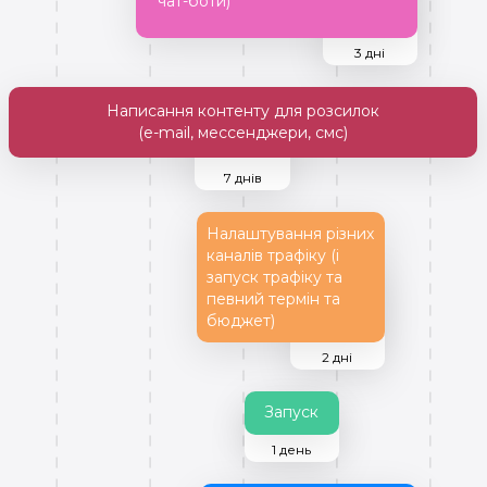
чат-боти)
3 дні
Написання контенту для розсилок
(e-mail, мессенджери, смс)
7 днів
Налаштування різних
каналів трафіку (і
запуск трафіку та
певний термін та
бюджет)
2 дні
Запуск
1 день