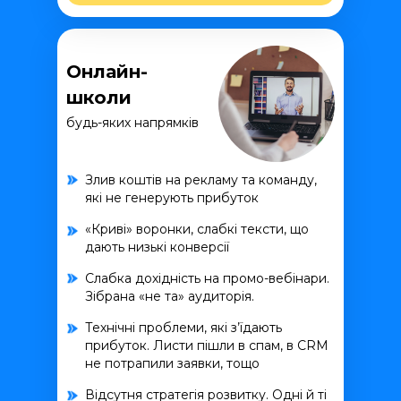
Онлайн-
школи
будь-яких напрямків
Злив коштів на рекламу та команду,
які не генерують прибуток
«Криві» воронки, слабкі тексти, що
дають низькі конверсії
Слабка дохідність на промо-вебінари.
Зібрана «не та» аудиторія.
Технічні проблеми, які з’їдають
прибуток. Листи пішли в спам, в CRM
не потрапили заявки, тощо
Відсутня стратегія розвитку. Одні й ті