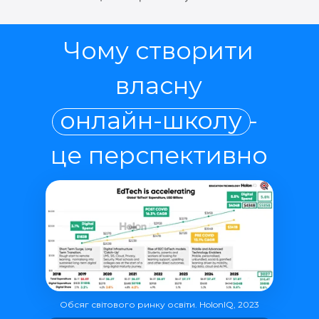
Чому створити
власну
онлайн-школу -
це перспективно
Обсяг світового ринку освіти. HolonIQ, 2023