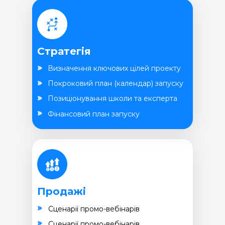
Стратегія
Визначення ключових цілей проекту
Покроковий план (календар) запуску
Позиціонування школи та експерта
Фінансовий план запуску
Продажі
Cценарії промо-вебінарів
Cценарії промо-вебінарів