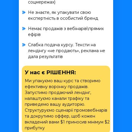
соцмережах)
Не знаєте, як упакувати свою
експертність в особистий бренд
Немає продажів з вебінарів\прямих
ефірів
Слабка подача курсу. Тексти на
лендінгу «не продають», реклама не
дала результатів
У нас є РІШЕННЯ:
Ми упакуємо ваш курс та створимо
ефективну воронку продажів.
Запустимо продаючий лендінг,
налаштуємо канали трафіку та
приведемо вашу аудиторію.
Структуруємо сценарії промовебінарів
та докрутимо оффер, щоб кожен
вкладений вами $1 приносив мінімум $2
прибутку