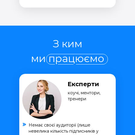
З ким
ми працюємо
Експерти
коучі, ментори,
тренери
Немає своєї аудиторії (лише
невелика кількість підписників у