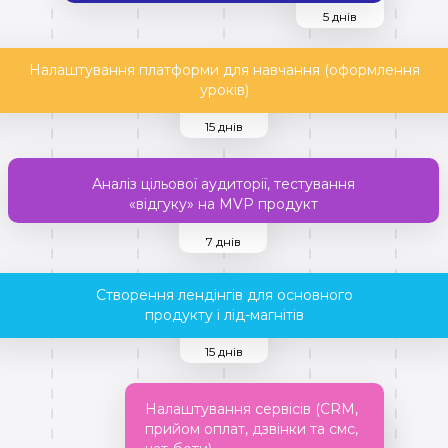
5 днів
Налаштування платформи для навчання (оформлення
уроків)
15 днів
Аналіз цільової аудиторії, тестування
«відгуку» на MVP продукт
7 днів
Створення лендінгів для основного
продукту і лід-магнітів
15 днів
Налаштування сервісів (CRM,
прийом оплат, дзвінки та смс,