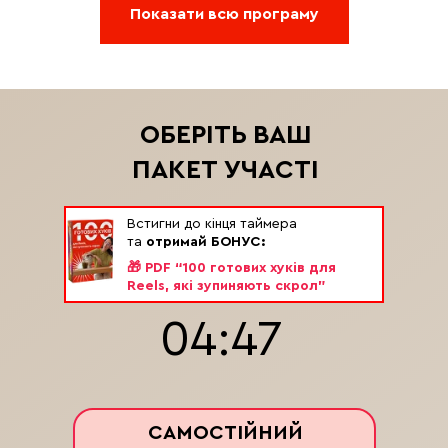
Показати всю програму
ОБЕРІТЬ ВАШ
ЧОМУ ВАШІ REELS НЕ ЗАЛІТАЮТЬ
ПАКЕТ УЧАСТІ
Що всередині:
Утримання уваги
Встигни до кінця таймера
Структура вірусного відео
та
отримай БОНУС:
Інтрига та відкриті цикли
🎁 PDF “100 готових хуків для
Помилки утримання
Reels, які зупиняють скрол”
04:45
ТРЕНДИ ТА ВІРУСНІ ФОРМАТИ
Що всередині:
Де шукати тренди
САМОСТІЙНИЙ
Як адаптувати тренд під свою нішу