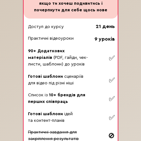
Вірусні формати Reels
якщо ти хочеш подивитись і
Робота зі звуками
почерпнути для себе щось нове
21 день
Доступ до курсу
REELS, ЯКІ ПРИВОДЯТЬ ПІДПИСНИКІВ
Практичні відеоуроки
9 уроків
Що всередині:
90+ Додаткових
✅
Контент для росту аудиторії
матеріалів
(PDF, гайди, чек-
Експертний контент
листи, шаблони) до уроків
Особистий бренд
Контентна воронка
Готові шаблони
сценаріїв
✅
для відео під різні ніші
Список із
10+ брендів для
✅
REELS, ЯКІ ПРОДАЮТЬ
перших співпраць
Готові шаблони
ідей
Що всередині:
✅
та контент-планів
Контент для продажів
Формула продаючого відео
Практичні завдання для
🚫
Прогрів через Reels
закріплення результатів