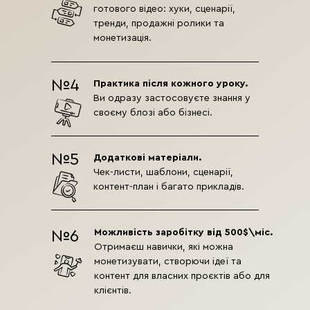
готового відео: хуки, сценарії,
тренди, продажні ролики та
монетизація.
№4
Практика після кожного уроку.
Ви одразу застосовуєте знання у
своєму блозі або бізнесі.
№5
Додаткові матеріали.
Чек-листи, шаблони, сценарії,
контент-план і багато прикладів.
Можливість заробітку від 500$\міс.
№6
Отримаєш навички, які можна
монетизувати, створючи ідеї та
контент для власних проєктів або для
клієнтів.