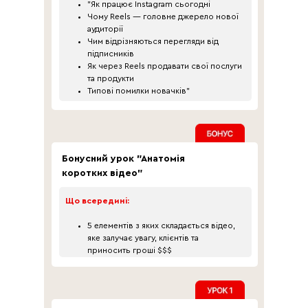
"Як працює Instagram сьогодні
Чому Reels — головне джерело нової
аудиторії
Чим відрізняються перегляди від
підписників
Як через Reels продавати свої послуги
та продукти
Типові помилки новачків"
Бонусний урок "Анатомія
коротких відео"
Що всередині:
5 елементів з яких складається відео,
яке залучає увагу, клієнтів та
приносить гроші $$$