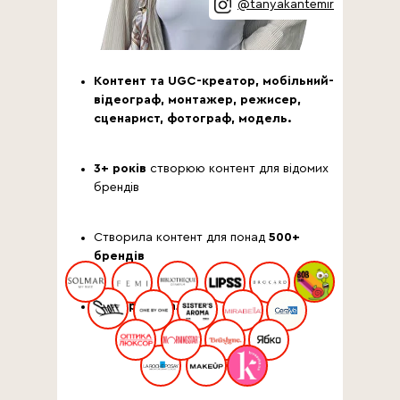
@tanyakantemir
Контент та UGC-креатор, мобільний-
відеограф, монтажер, режисер,
сценарист, фотограф, модель.
3+ років
створюю контент для відомих
брендів
Створила контент для понад
500+
брендів
Співпрацювала з: