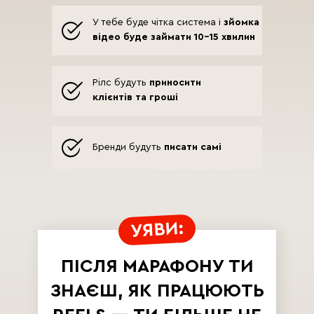
У тебе буде чітка система і
зйомка
відео буде займати 10-15 хвилин
Рілс будуть
приносити
клієнтів та гроші
Бренди будуть
писати самі
УЯВИ:
ПІСЛЯ МАРАФОНУ ТИ
ЗНАЄШ, ЯК ПРАЦЮЮТЬ