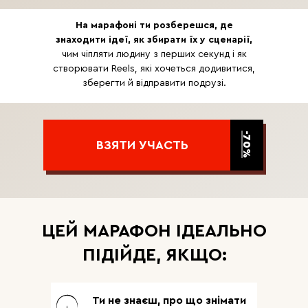
На марафоні ти розберешся, де
знаходити ідеї, як збирати їх у сценарії,
чим чіпляти людину з перших секунд і як
створювати Reels, які хочеться додивитися,
зберегти й відправити подрузі.
-70%
ВЗЯТИ УЧАСТЬ
ЦЕЙ МАРАФОН ІДЕАЛЬНО
ПІДІЙДЕ, ЯКЩО:
Ти не знаєш, про що знімати