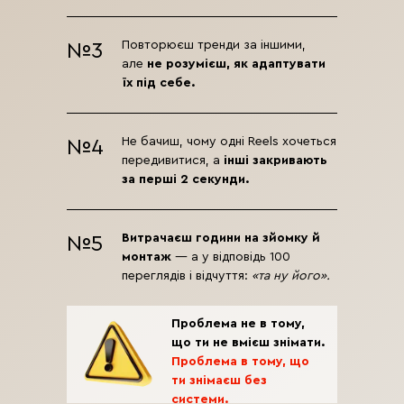
Повторюєш тренди за іншими,
№3
але
не розумієш, як адаптувати
їх під себе.
Не бачиш, чому одні Reels хочеться
№4
передивитися, а
інші закривають
за перші 2 секунди.
Витрачаєш години на зйомку й
№5
монтаж
— а у відповідь 100
переглядів і відчуття:
«та ну його».
Проблема не в тому,
що ти не вмієш знімати.
Проблема в тому, що
ти знімаєш без
системи.