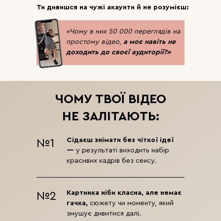
Ти дивишся на чужі акаунти й не розумієш:
«Чому в них 50 000 переглядів на
простому відео,
а моє навіть не
доходить до своєї аудиторії?»
ЧОМУ ТВОЇ ВІДЕО
НЕ ЗАЛІТАЮТЬ:
Сідаєш знімати без чіткої ідеї
№1
—
у результаті виходить набір
красивих кадрів без сенсу.
Картинка ніби класна, але немає
№2
гачка,
сюжету чи моменту, який
змушує дивитися далі.