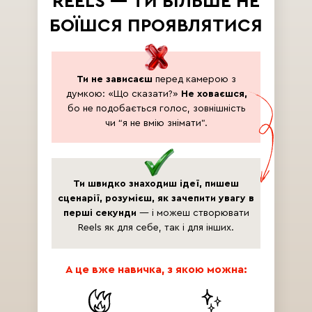
REELS — ТИ БІЛЬШЕ НЕ
БОЇШСЯ ПРОЯВЛЯТИСЯ
Ти не зависаєш
перед камерою з
думкою: «Що сказати?»
Не ховаєшся,
бо не подобається голос, зовнішність
чи “я не вмію знімати”.
Ти швидко знаходиш ідеї, пишеш
сценарії, розумієш, як зачепити увагу в
перші секунди
— і можеш створювати
Reels як для себе, так і для інших.
А це вже навичка, з якою можна: