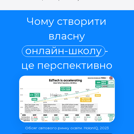
Чому створити
власну
онлайн-школу -
це перспективно
Обсяг світового ринку освіти. HolonIQ, 2023