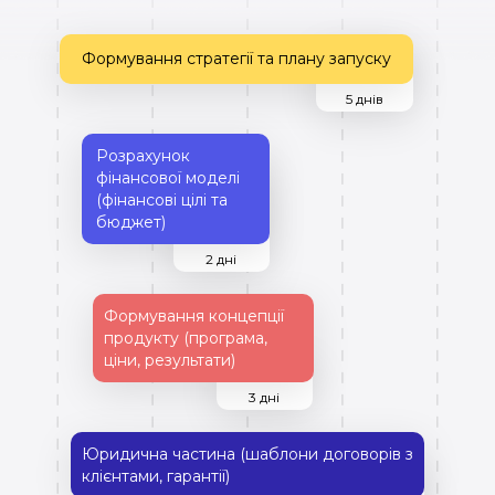
Формування стратегії та плану запуску
5 днів
Розрахунок
фінансової моделі
(фінансові цілі та
бюджет)
2 дні
Формування концепції
продукту (програма,
ціни, результати)
3 дні
Юридична частина (шаблони договорів з
клієнтами, гарантії)