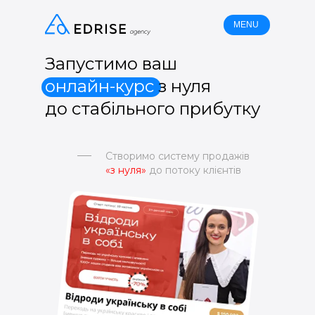
MENU
Запустимо ваш
онлайн-курс
з нуля
до стабільного прибутку
Створимо систему продажів
«з нуля»
до потоку клієнтів