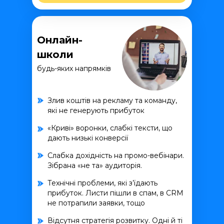
Онлайн-
школи
будь-яких напрямків
Злив коштів на рекламу та команду,
які не генерують прибуток
«Криві» воронки, слабкі тексти, що
дають низькі конверсії
Слабка дохідність на промо-вебінари.
Зібрана «не та» аудиторія.
Технічні проблеми, які з’їдають
прибуток. Листи пішли в спам, в CRM
не потрапили заявки, тощо
Відсутня стратегія розвитку. Одні й ті