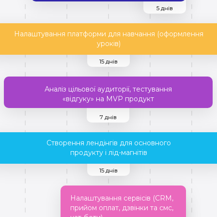
5 днів
Налаштування платформи для навчання (оформлення
уроків)
15 днів
Аналіз цільової аудиторії, тестування
«відгуку» на MVP продукт
7 днів
Створення лендінгів для основного
продукту і лід-магнітів
15 днів
Налаштування сервісів (CRM,
прийом оплат, дзвінки та смс,