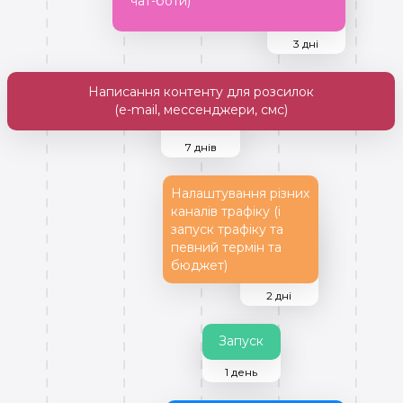
чат-боти)
3 дні
Написання контенту для розсилок
(e-mail, мессенджери, смс)
7 днів
Налаштування різних
каналів трафіку (і
запуск трафіку та
певний термін та
бюджет)
2 дні
Запуск
1 день