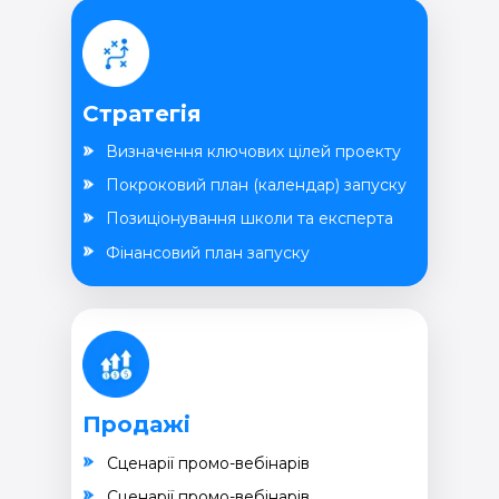
Стратегія
Визначення ключових цілей проекту
Покроковий план (календар) запуску
Позиціонування школи та експерта
Фінансовий план запуску
Продажі
Cценарії промо-вебінарів
Cценарії промо-вебінарів