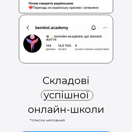
Складові
успішної
онлайн-школи
*список неповний