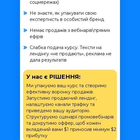
соцмережах)
Не знаєте, як упакувати свою
експертність в особистий бренд
Немає продажів з вебінарів\прямих
ефірів
Слабка подача курсу. Тексти на
лендінгу «не продають», реклама не
дала результатів
У нас є РІШЕННЯ:
Ми упакуємо ваш курс та створимо
ефективну воронку продажів.
Запустимо продаючий лендінг,
налаштуємо канали трафіку та
приведемо вашу аудиторію.
Структуруємо сценарії промовебінарів
та докрутимо оффер, щоб кожен
вкладений вами $1 приносив мінімум $2
прибутку