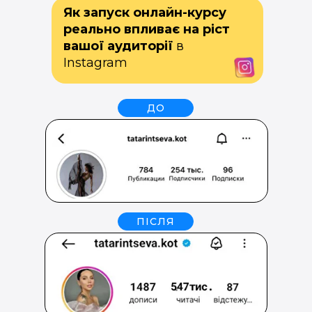
Як запуск онлайн-курсу
реально впливає на ріст
вашої аудиторії
в
Instagram
ДО
ПІСЛЯ