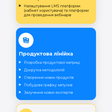
Налаштування LMS платформи
(кабінет користувача) та платформи
для проведення вебінарів
Продуктова лінійка
Розробка продуктової матриці
Докрутка методологій
Створення нових продуктів
Побудова графіку запусків
Залучення нових експертів