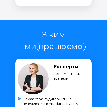
З ким
ми працюємо
Експерти
коучі, ментори,
тренери
Немає своєї аудиторії (лише
невелика кількість підписників у