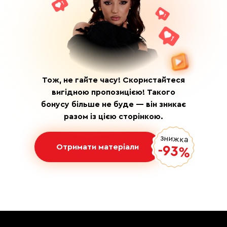
DEVO SOLUTIONS Inc
2093 PHILADELPHIA PIKE
Тож, не гайте часу! Скористайтеся
#4624
вигідною пропозицією! Такого
CLAYMONT, DE 19703
бонусу більше не буде — він зникає
разом із цією сторінкою.
знижка
Отримати матеріали
-93%