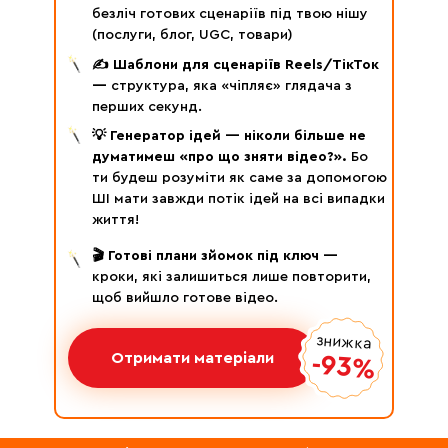
безліч готових сценаріїв під твою нішу
(послуги, блог, UGC, товари)
✍️ Шаблони для сценаріїв Reels/ТікТок
—
структура, яка «чіпляє» глядача з
перших секунд.
💡 Генератор ідей — ніколи більше не
думатимеш «про що зняти відео?».
Бо
ти будеш розуміти як саме за допомогою
ШІ мати завжди потік ідей на всі випадки
життя!
🎬 Готові плани зйомок під ключ —
кроки, які залишиться лише повторити,
щоб вийшло готове відео.
знижка
Отримати матеріали
-93%