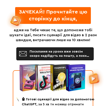
ЗАЧЕКАЙ! Прочитайте цю
сторінку до кінця,
адже на Тебе чекає те, що допоможе тобі
шукати ідеї, писати сценарії для відео в 2 рази
швидше, витрачаючи лише на 10 хвилин!
Посилання на уроки вже зовсім
скоро надійдуть на пошту, а поки…
🤖 Готові сценарії для відео за допомогою
ChatGPT,
за 5 хв ти можеш отримати