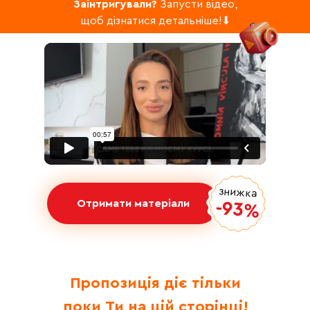
Заінтригували?
Запусти відео,
щоб дізнатися детальніше!⬇
знижка
Отримати матеріали
-93%
Пропозиція діє тільки
поки Ти на цій сторінці!