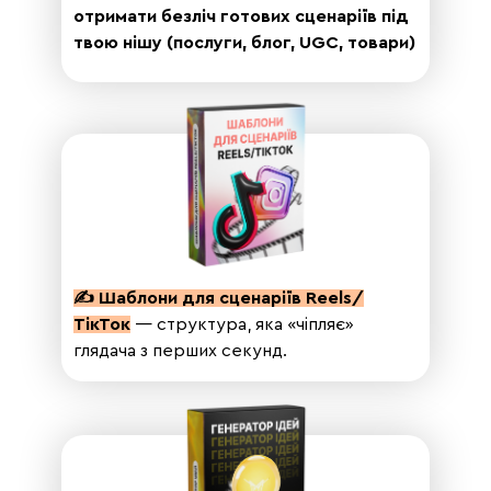
отримати безліч готових сценаріїв під
твою нішу (послуги, блог, UGC, товари)
✍️ Шаблони для сценаріїв Reels/
ТікТок
— структура, яка «чіпляє»
глядача з перших секунд.