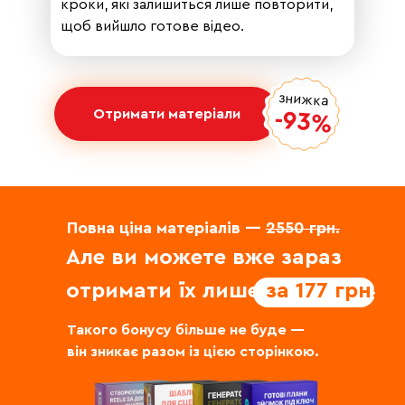
кроки, які залишиться лише повторити,
щоб вийшло готове відео.
знижка
Отримати матеріали
-93%
Повна ціна матеріалів —
2550 грн.
Але ви можете вже зараз
отримати їх лише
за 177 грн!
Такого бонусу більше не буде —
він зникає разом із цією сторінкою.