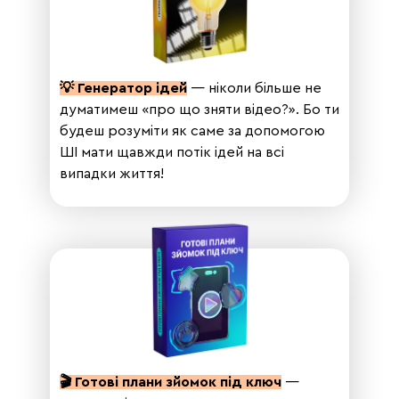
💡 Генератор ідей
— ніколи більше не
думатимеш «про що зняти відео?». Бо ти
будеш розуміти як саме за допомогою
ШІ мати щавжди потік ідей на всі
випадки життя!
🎬 Готові плани зйомок під ключ
—