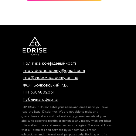
Політика конфіденційності
info.videoacademy@gmail.com
info@video-academy.online
ФОП Бочковський Р.В.
ІПН 3384802031
Публічна оферта
IMPORTANT: Do not enter your name and email until you have
read the Legal Disclaimer. We are not able to make any
guarantees and we will not make any guarantees about your
ability to generate results or generate any money with our ideas,
information, tools and resources, or strategies. You should know
that all products and services by our company are for
educational and informational purposes only. Nothing on this