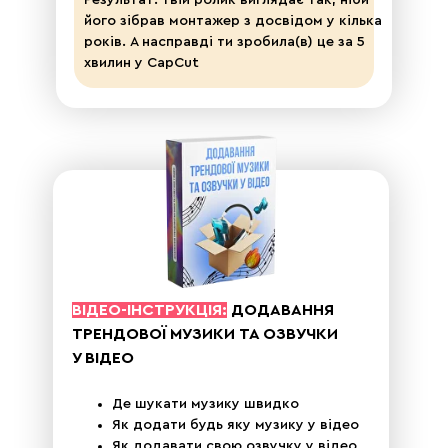
Результат: твій ролик виглядає так, ніби
його зібрав монтажер з досвідом у кілька
років. А насправді ти зробила(в) це за 5
хвилин у CapCut
ВІДЕО-ІНСТРУКЦІЯ:
ДОДАВАННЯ
ТРЕНДОВОЇ МУЗИКИ ТА ОЗВУЧКИ
У ВІДЕО
Де шукати музику швидко
Як додати будь яку музику у відео
Як додавати свою озвучку у відео