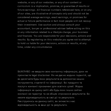
website, or any of our websites, or any of our content or
curriculum is a implication, promise, or guarantee of results or
future earnings. All financial numbers referenced here, or on any
of our sites, are illustrative of concepts only and should not be
considered average earnings, exact earnings, or promises for
actual or future performance in fact most people will not recoup
their investment. Use caution and always consult your
accountant, lawyer or professional adviser before acting on this
or any information related to a lifestyle change, your business
and finances. You are responsible for your decisions, actions and
results. By registering on this website you agree not to attempt
to hold us liable for your decisions, actions or results, at any
time, under any circumstance.
ВАЖЛИВО: не вводьте свою контактну інформацію, доки не
прочитаєте legal disclaimer. Ми не даємо жодних гарантій, що
ви досягнете будь-яких результатів за допомогою наших
інструментів, стратегій чи інформації. Всі продукти та
послуги компанії призначені для освітніх цілей. Жодна
інформація на цьому сайті або будь-яких інших сайтах
компанії не гарантує та не обіцяє отримання результатів. Ви
несете відповідальність за свої дії та результати.
Реєструючись на даному сайті, ви знімаєте з нас
відповідальність за ваші дії та результати.