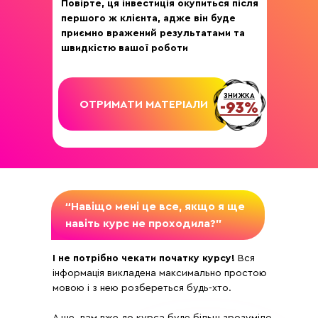
Повірте, ця інвестиція окупиться після
першого ж клієнта, адже він буде
приємно вражений результатами та
швидкістю вашої роботи
ЗНИЖКА
ОТРИМАТИ МАТЕРІАЛИ
-93%
“Навіщо мені це все, якщо я ще
навіть курс не проходила?”
І не потрібно чекати початку курсу!
Вся
інформація викладена максимально простою
мовою і з нею розбереться будь-хто.