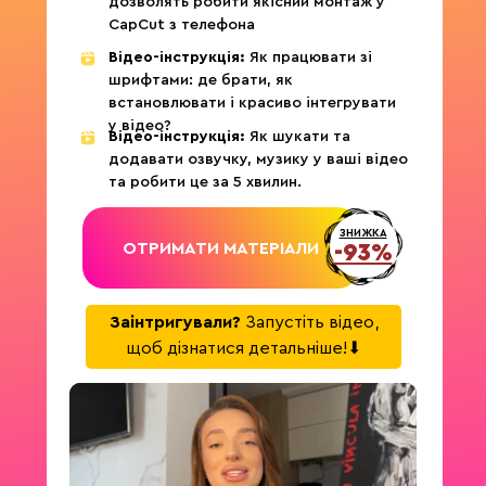
дозволять робити якісний монтаж у
CapCut з телефона
Відео-інструкція:
Як працювати зі
шрифтами: де брати, як
встановлювати і красиво інтегрувати
у відео?
Відео-інструкція:
Як шукати та
додавати озвучку, музику у ваші відео
та робити це за 5 хвилин.
ЗНИЖКА
ОТРИМАТИ МАТЕРІАЛИ
-93%
Заінтригували?
Запустіть відео,
щоб дізнатися детальніше!⬇