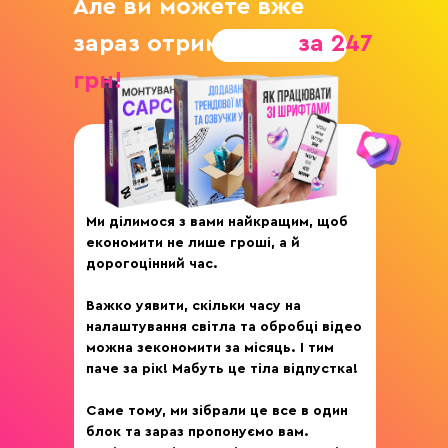
Але ви можете вже
зараз отримати їх
за 247
грн!
Ми ділимося з вами найкращим, щоб
економити не лише гроші, а й
дорогоцінний час.
Важко уявити, скільки часу на
налаштування світла та обробці відео
можна зекономити за місяць. І тим
паче за рік! Мабуть це тіла відпустка!
Саме тому, ми зібрали це все в один
блок та зараз пропонуємо вам.