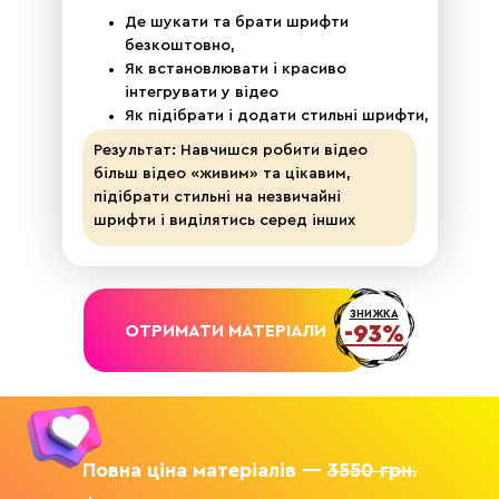
Де шукати та брати шрифти
безкоштовно,
Як встановлювати і красиво
інтегрувати у відео
Як підібрати і додати стильні шрифти,
які підсилюють історію відео
Результат: Навчишся робити відео
більш відео «живим» та цікавим,
підібрати стильні на незвичайні
шрифти і виділятись серед інших
ЗНИЖКА
-93%
ОТРИМАТИ МАТЕРІАЛИ
Повна ціна матеріалів —
3550 грн.