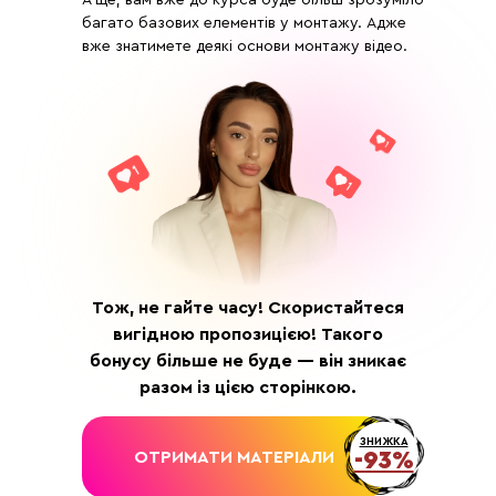
А ще, вам вже до курса буде більш зрозуміло
багато базових елементів у монтажу. Адже
вже знатимете деякі основи монтажу відео.
DEVO SOLUTIONS Inc
2093 PHILADELPHIA PIKE
Тож, не гайте часу! Скористайтеся
#4624
вигідною пропозицією! Такого
CLAYMONT, DE 19703
бонусу більше не буде — він зникає
разом із цією сторінкою.
ЗНИЖКА
-93%
ОТРИМАТИ МАТЕРІАЛИ