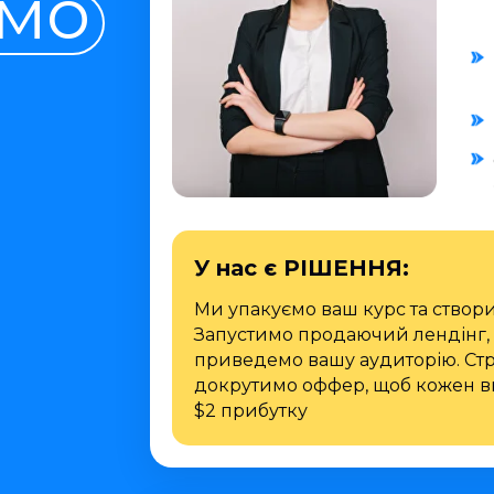
мо
У нас є РІШЕННЯ:
Ми упакуємо ваш курс та створ
Запустимо продаючий лендінг, 
приведемо вашу аудиторію. Стр
докрутимо оффер, щоб кожен в
$2 прибутку