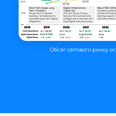
Обсяг світового ринку осв