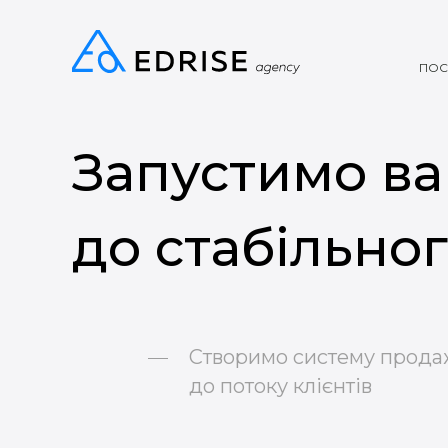
ПОС
Запустимо в
до стабільно
Створимо систему прода
до потоку клієнтів