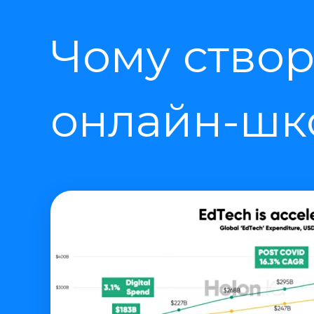
Чому створ
онлайн-шко