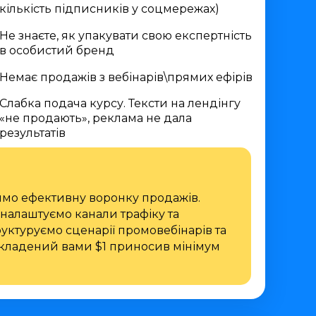
кількість підписників у соцмережах)
Не знаєте, як упакувати свою експертність
в особистий бренд
Немає продажів з вебінарів\прямих ефірів
Слабка подача курсу. Тексти на лендінгу
«не продають», реклама не дала
результатів
имо ефективну воронку продажів.
налаштуємо канали трафіку та
уктуруємо сценарії промовебінарів та
кладений вами $1 приносив мінімум