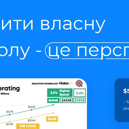
ити власну
лу - це перс
$
- 
оч