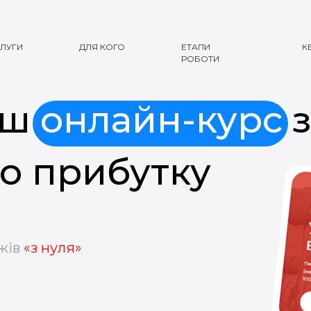
ЛУГИ
ДЛЯ КОГО
ЕТАПИ
К
РОБОТИ
аш
онлайн-курс
з
го прибутку
жів
«з нуля»