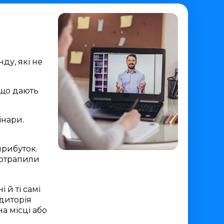
ду, які не
 що дають
інари.
прибуток.
потрапили
 й ті самі
удиторія
а місці або