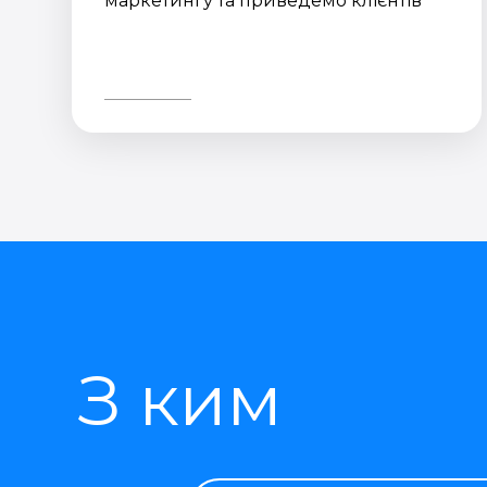
маркетингу та приведемо клієнтів
З ким