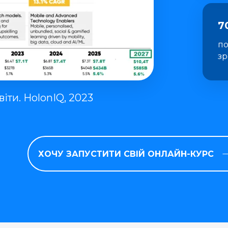
7
по
зр
іти. HolonIQ, 2023
ХОЧУ ЗАПУСТИТИ СВІЙ ОНЛАЙН-КУРС