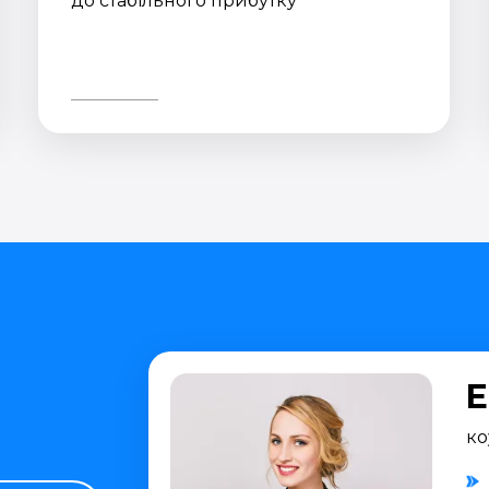
до стабільного прибутку
Е
ко