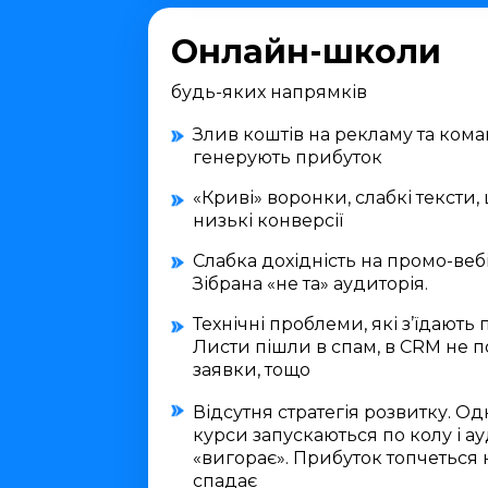
Онлайн-школи
будь-яких напрямків
Злив коштів на рекламу та коман
генерують прибуток
«Криві» воронки, слабкі тексти,
низькі конверсії
Слабка дохідність на промо-веб
Зібрана «не та» аудиторія.
Технічні проблеми, які з’їдають 
Листи пішли в спам, в CRM не 
заявки, тощо
Відсутня стратегія розвитку. Одні
курси запускаються по колу і а
«вигорає». Прибуток топчеться н
спадає