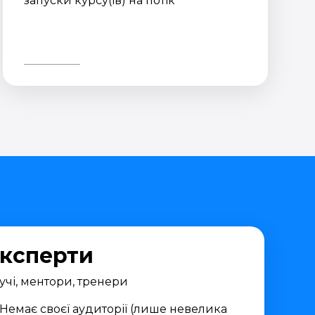
запуски курсу(ів) на потік
ксперти
учі, ментори, тренери
Немає своєї аудиторії (лише невелика