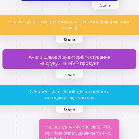
5 днів
Налаштування платформи для навчання (оформлення
уроків)
15 днів
Аналіз цільової аудиторії, тестування
«відгуку» на MVP продукт
7 днів
Створення лендінгів для основного
продукту і лід-магнітів
15 днів
Налаштування сервісів (CRM,
прийом оплат, дзвінки та смс,