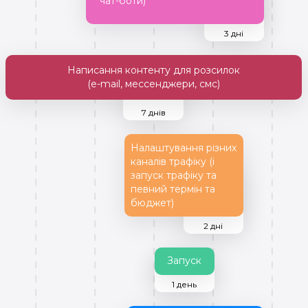
чат-боти)
3 дні
Написання контенту для розсилок
(e-mail, мессенджери, смс)
7 днів
Налаштування різних
каналів трафіку (і
запуск трафіку та
певний термін та
бюджет)
2 дні
Запуск
1 день