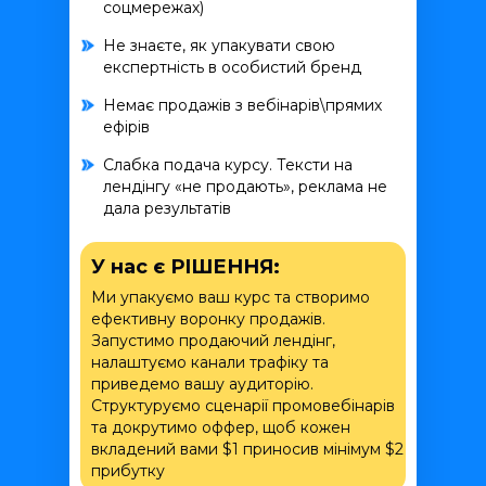
соцмережах)
Не знаєте, як упакувати свою
експертність в особистий бренд
Немає продажів з вебінарів\прямих
ефірів
Слабка подача курсу. Тексти на
лендінгу «не продають», реклама не
дала результатів
У нас є РІШЕННЯ:
Ми упакуємо ваш курс та створимо
ефективну воронку продажів.
Запустимо продаючий лендінг,
налаштуємо канали трафіку та
приведемо вашу аудиторію.
Структуруємо сценарії промовебінарів
та докрутимо оффер, щоб кожен
вкладений вами $1 приносив мінімум $2
прибутку