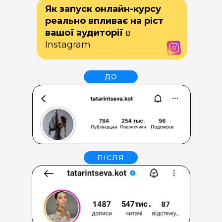
Як запуск онлайн-курсу
реально впливає на ріст
вашої аудиторії
в
Instagram
ДО
ПІСЛЯ