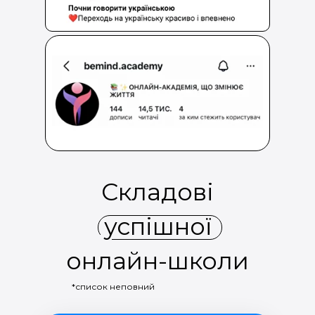
Складові
успішної
онлайн-школи
*список неповний