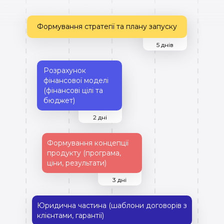
Формування стратегії та плану запуску
5 днів
Розрахунок
фінансової моделі
(фінансові цілі та
бюджет)
2 дні
Формування концепції
продукту (програма,
ціни, результати)
3 дні
Юридична частина (шаблони договорів з
клієнтами, гарантії)