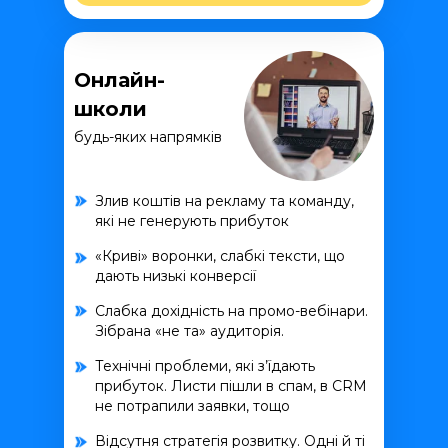
Онлайн-
школи
будь-яких напрямків
Злив коштів на рекламу та команду,
які не генерують прибуток
«Криві» воронки, слабкі тексти, що
дають низькі конверсії
Слабка дохідність на промо-вебінари.
Зібрана «не та» аудиторія.
Технічні проблеми, які з’їдають
прибуток. Листи пішли в спам, в CRM
не потрапили заявки, тощо
Відсутня стратегія розвитку. Одні й ті