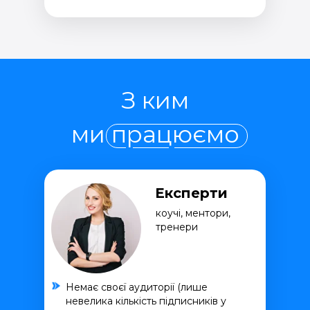
З ким
ми працюємо
Експерти
коучі, ментори,
тренери
Немає своєї аудиторії (лише
невелика кількість підписників у