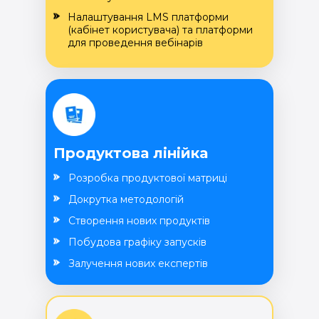
Налаштування LMS платформи
(кабінет користувача) та платформи
для проведення вебінарів
Продуктова лінійка
Розробка продуктової матриці
Докрутка методологій
Створення нових продуктів
Побудова графіку запусків
Залучення нових експертів