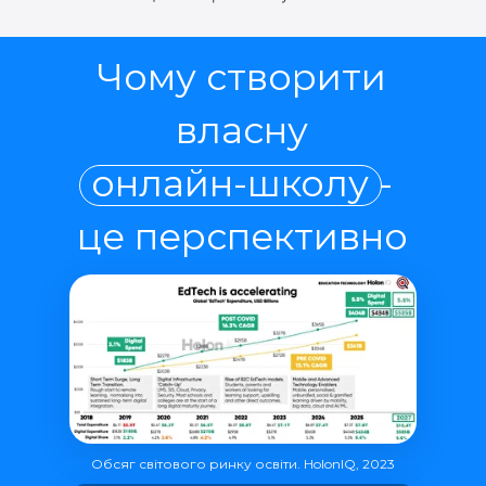
Чому створити
власну
онлайн-школу -
це перспективно
Обсяг світового ринку освіти. HolonIQ, 2023