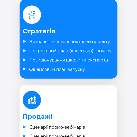
Стратегія
Визначення ключових цілей проекту
Покроковий план (календар) запуску
Позиціонування школи та експерта
Фінансовий план запуску
Продажі
Cценарії промо-вебінарів
Cценарії промо-вебінарів