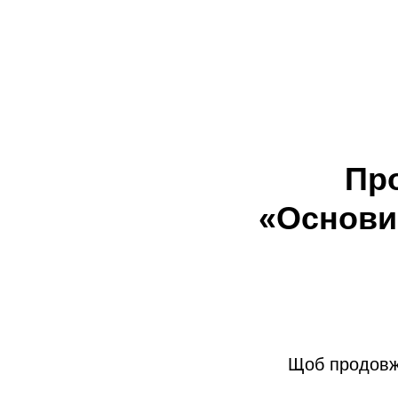
Пр
«Основи 
Щоб продовжит