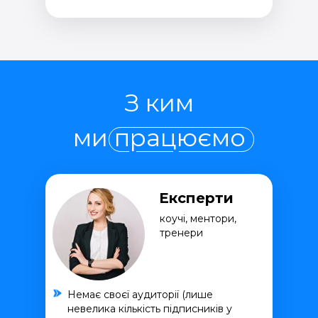
З ким
ми працюємо
Експерти
коучі, ментори,
тренери
Немає своєї аудиторії (лише
невелика кількість підписників у