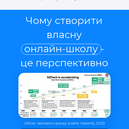
Чому створити
власну
онлайн-школу -
це перспективно
Обсяг світового ринку освіти. HolonIQ, 2023