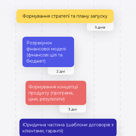
Формування стратегії та плану запуску
5 днів
Розрахунок
фінансової моделі
(фінансові цілі та
бюджет)
2 дні
Формування концепції
продукту (програма,
ціни, результати)
3 дні
Юридична частина (шаблони договорів з
клієнтами, гарантії)