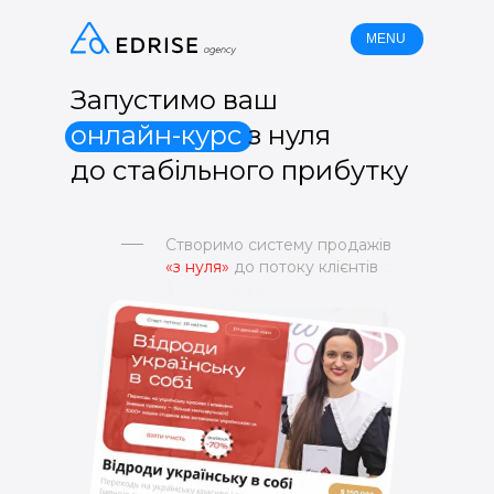
MENU
Запустимо ваш
онлайн-курс
з нуля
до стабільного прибутку
Створимо систему продажів
«з нуля»
до потоку клієнтів