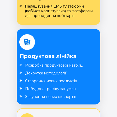
Налаштування LMS платформи
(кабінет користувача) та платформи
для проведення вебінарів
Продуктова лінійка
Розробка продуктової матриці
Докрутка методологій
Створення нових продуктів
Побудова графіку запусків
Залучення нових експертів