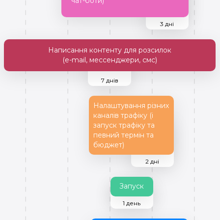
чат-боти)
3 дні
Написання контенту для розсилок
(e-mail, мессенджери, смс)
7 днів
Налаштування різних
каналів трафіку (і
запуск трафіку та
певний термін та
бюджет)
2 дні
Запуск
1 день