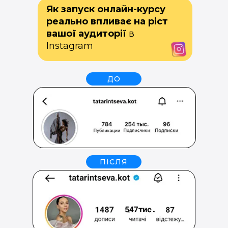
Як запуск онлайн-курсу
реально впливає на ріст
вашої аудиторії
в
Instagram
ДО
ПІСЛЯ