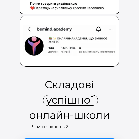
Складові
успішної
онлайн-школи
*список неповний