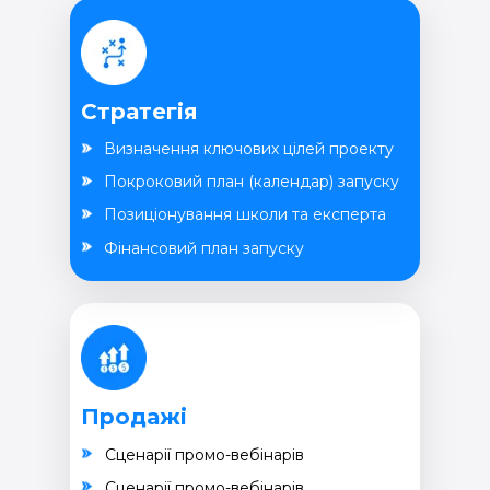
Стратегія
Визначення ключових цілей проекту
Покроковий план (календар) запуску
Позиціонування школи та експерта
Фінансовий план запуску
Продажі
Cценарії промо-вебінарів
Cценарії промо-вебінарів