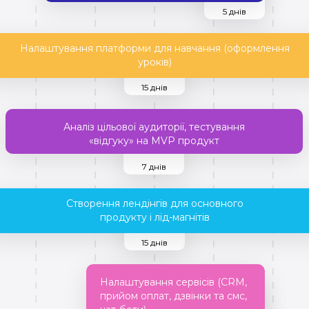
5 днів
Налаштування платформи для навчання (оформлення
уроків)
15 днів
Аналіз цільової аудиторії, тестування
«відгуку» на MVP продукт
7 днів
Створення лендінгів для основного
продукту і лід-магнітів
15 днів
Налаштування сервісів (CRM,
прийом оплат, дзвінки та смс,