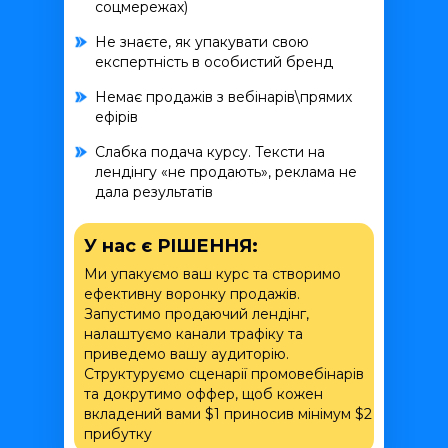
соцмережах)
Не знаєте, як упакувати свою
експертність в особистий бренд
Немає продажів з вебінарів\прямих
ефірів
Слабка подача курсу. Тексти на
лендінгу «не продають», реклама не
дала результатів
У нас є РІШЕННЯ:
Ми упакуємо ваш курс та створимо
ефективну воронку продажів.
Запустимо продаючий лендінг,
налаштуємо канали трафіку та
приведемо вашу аудиторію.
Структуруємо сценарії промовебінарів
та докрутимо оффер, щоб кожен
вкладений вами $1 приносив мінімум $2
прибутку