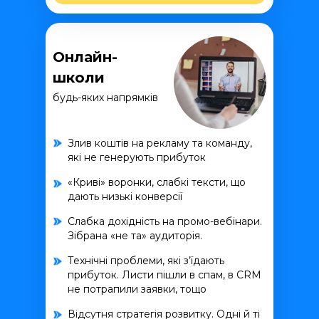
Онлайн-
школи
будь-яких напрямків
Злив коштів на рекламу та команду,
які не генерують прибуток
«Криві» воронки, слабкі тексти, що
дають низькі конверсії
Слабка дохідність на промо-вебінари.
Зібрана «не та» аудиторія.
Технічні проблеми, які з’їдають
прибуток. Листи пішли в спам, в CRM
не потрапили заявки, тощо
Відсутня стратегія розвитку. Одні й ті