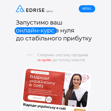
MENU
Запустимо ваш
онлайн-курс
з нуля
до стабільного прибутку
Створимо систему продажів
«з нуля»
до потоку клієнтів