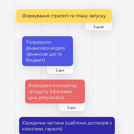
Формування стратегії та плану запуску
5 днів
Розрахунок
фінансової моделі
(фінансові цілі та
бюджет)
2 дні
Формування концепції
продукту (програма,
ціни, результати)
3 дні
Юридична частина (шаблони договорів з
клієнтами, гарантії)