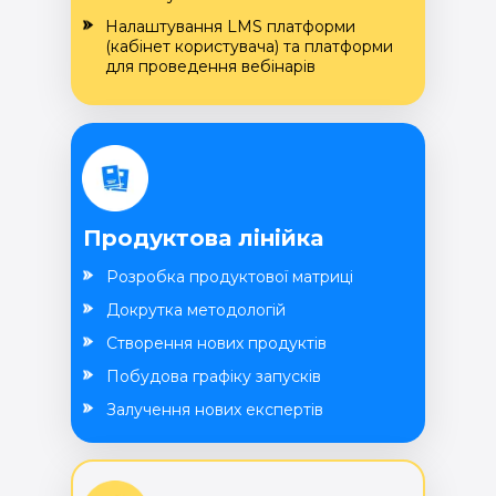
Налаштування LMS платформи
(кабінет користувача) та платформи
для проведення вебінарів
Продуктова лінійка
Розробка продуктової матриці
Докрутка методологій
Створення нових продуктів
Побудова графіку запусків
Залучення нових експертів