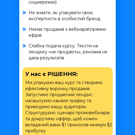
соцмережах)
Не знаєте, як упакувати свою
експертність в особистий бренд
Немає продажів з вебінарів\прямих
ефірів
Слабка подача курсу. Тексти на
лендінгу «не продають», реклама не
дала результатів
У нас є РІШЕННЯ:
Ми упакуємо ваш курс та створимо
ефективну воронку продажів.
Запустимо продаючий лендінг,
налаштуємо канали трафіку та
приведемо вашу аудиторію.
Структуруємо сценарії промовебінарів
та докрутимо оффер, щоб кожен
вкладений вами $1 приносив мінімум $2
прибутку