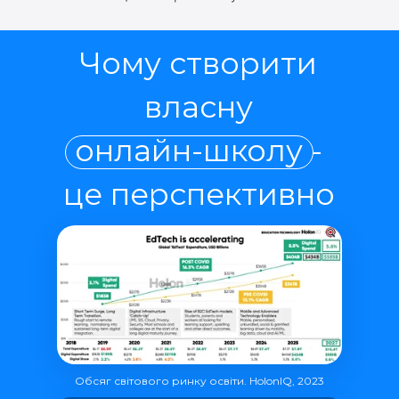
Чому створити
власну
онлайн-школу -
це перспективно
Обсяг світового ринку освіти. HolonIQ, 2023