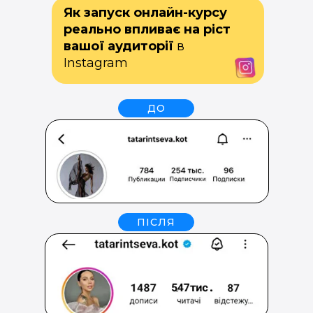
Як запуск онлайн-курсу
реально впливає на ріст
вашої аудиторії
в
Instagram
ДО
ПІСЛЯ