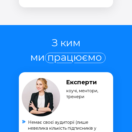
З ким
ми працюємо
Експерти
коучі, ментори,
тренери
Немає своєї аудиторії (лише
невелика кількість підписників у