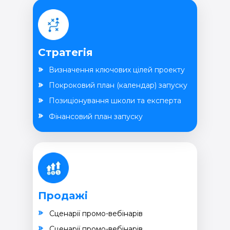
Стратегія
Визначення ключових цілей проекту
Покроковий план (календар) запуску
Позиціонування школи та експерта
Фінансовий план запуску
Продажі
Cценарії промо-вебінарів
Cценарії промо-вебінарів