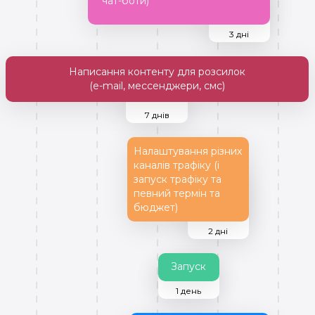
чат-боти)
3 дні
Написання контенту для розсилок
(e-mail, мессенджери, смс)
7 днів
Налаштування різних
каналів трафіку (і
запуск трафіку та
певний термін та
бюджет)
2 дні
Запуск
1 день