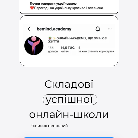
Складові
успішної
онлайн-школи
*список неповний