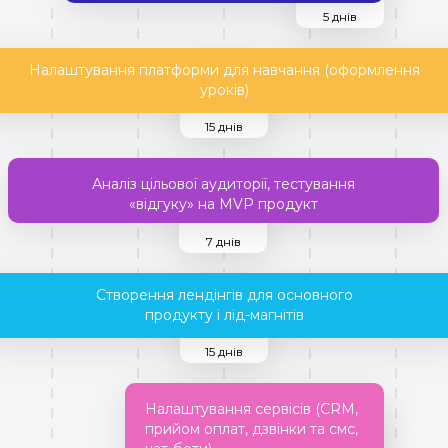
5 днів
Налаштування платформи для навчання (оформлення
уроків)
15 днів
Аналіз цільової аудиторії, тестування
«відгуку» на MVP продукт
7 днів
Створення лендінгів для основного
продукту і лід-магнітів
15 днів
Налаштування сервісів (CRM,
прийом оплат, дзвінки та смс,