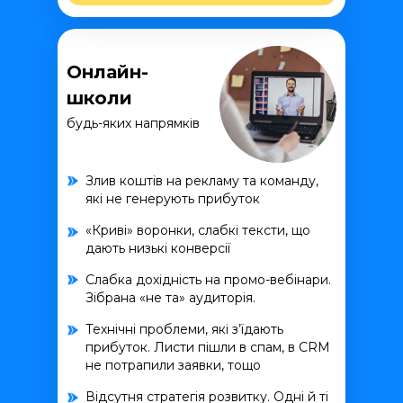
Онлайн-
школи
будь-яких напрямків
Злив коштів на рекламу та команду,
які не генерують прибуток
«Криві» воронки, слабкі тексти, що
дають низькі конверсії
Слабка дохідність на промо-вебінари.
Зібрана «не та» аудиторія.
Технічні проблеми, які з’їдають
прибуток. Листи пішли в спам, в CRM
не потрапили заявки, тощо
Відсутня стратегія розвитку. Одні й ті