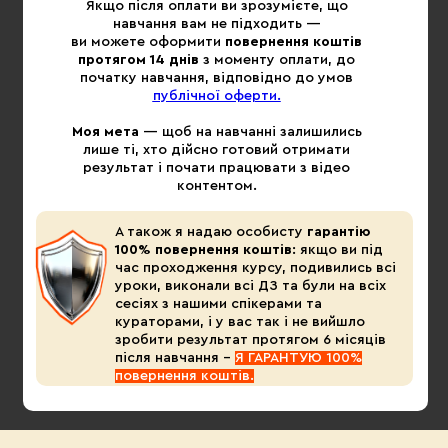
Якщо після оплати ви зрозумієте, що
навчання вам не підходить —
ви можете оформити
повернення коштів
протягом 14 днів
з моменту оплати, до
початку навчання, відповідно до умов
публічної оферти.
Моя мета
— щоб на навчанні залишились
лише ті, хто дійсно готовий отримати
результат і почати працювати з відео
контентом.
А також я надаю особисту
гарантію
100% повернення коштів
: якщо ви під
час проходження курсу, подивились всі
уроки, виконали всі ДЗ та були на всіх
сесіях з нашими спікерами та
кураторами, і у вас так і не вийшло
зробити результат протягом 6 місяців
після навчання –
Я ГАРАНТУЮ 100%
повернення коштів.