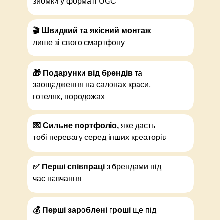
зйомки у форматі UGC
🎬 Швидкий та якісний монтаж
лише зі свого смартфону
🎁 Подарунки від брендів
та
заощадження на салонах краси,
готелях, породожах
💌 Сильне портфоліо,
яке дасть
тобі перевагу серед інших креаторів
✅ Перші співпраці
з брендами під
час навчання
💰 Перші зароблені гроші
ще під