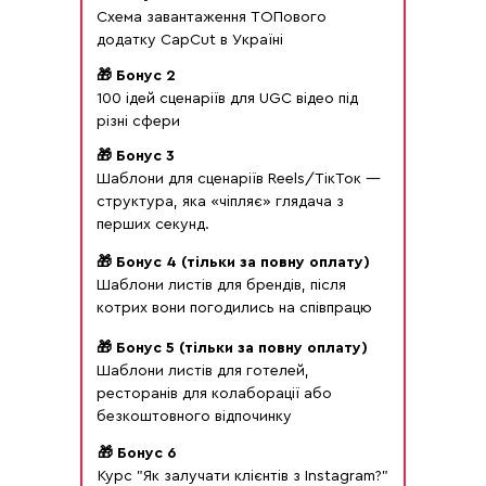
Cхема завантаження ТОПового
додатку CapCut в Україні
🎁 Бонус 2
100 ідей сценаріїв для UGC відео під
різні сфери
🎁 Бонус 3
Шаблони для сценаріїв Reels/ТікТок —
структура, яка «чіпляє» глядача з
перших секунд.
🎁 Бонус 4 (тільки за повну оплату)
Шаблони листів для брендів, після
котрих вони погодились на співпрацю
🎁 Бонус 5 (тільки за повну оплату)
Шаблони листів для готелей,
ресторанів для колаборації або
безкоштовного відпочинку
🎁 Бонус 6
Курс "Як залучати клієнтів з Instagram?"