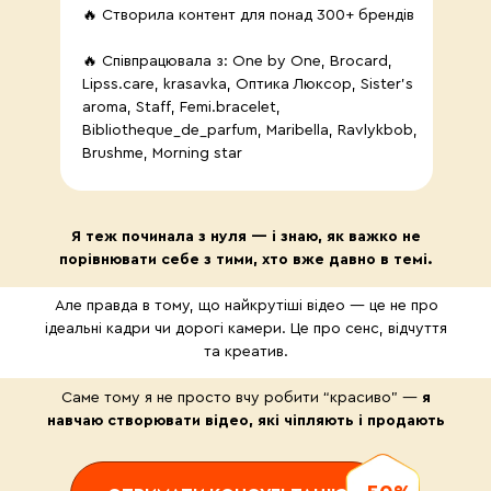
🔥 Створила контент для понад 300+ брендів
🔥 Співпрацювала з: One by One, Brocard,
Lipss.care, krasavka, Оптика Люксор, Sister’s
aroma, Staff, Femi.bracelet,
Bibliotheque_de_parfum, Maribella, Ravlykbob,
Brushme, Morning star
Я теж починала з нуля — і знаю, як важко не
порівнювати себе з тими, хто вже давно в темі.
Але правда в тому, що найкрутіші відео — це не про
ідеальні кадри чи дорогі камери. Це про сенс, відчуття
та креатив.
Саме тому я не просто вчу робити “красиво” —
я
навчаю створювати відео, які чіпляють і продають