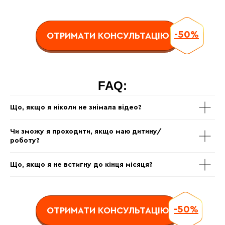
-50%
ОТРИМАТИ КОНСУЛЬТАЦІЮ
FAQ:
DEVO SOLUTIONS Inc
Що, якщо я ніколи не знімала відео?
2093 PHILADELPHIA PIKE
#4624
Чи зможу я проходити, якщо маю дитину/
CLAYMONT, DE 19703
роботу?
Що, якщо я не встигну до кінця місяця?
-50%
ОТРИМАТИ КОНСУЛЬТАЦІЮ