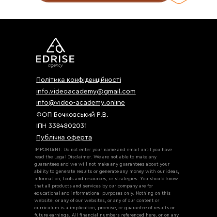
Політика конфіденційності
info.videoacademy@gmail.com
info@video-academy.online
ФОП Бочковський Р.В.
ІПН 3384802031
Публічна оферта
IMPORTANT: Do not enter your name and email until you have
read the Legal Disclaimer. We are not able to make any
guarantees and we will not make any guarantees about your
ability to generate results or generate any money with our ideas,
information, tools and resources, or strategies. You should know
that all products and services by our company are for
educational and informational purposes only. Nothing on this
website, or any of our websites, or any of our content or
curriculum is a implication, promise, or guarantee of results or
future earnings. All financial numbers referenced here, or on any