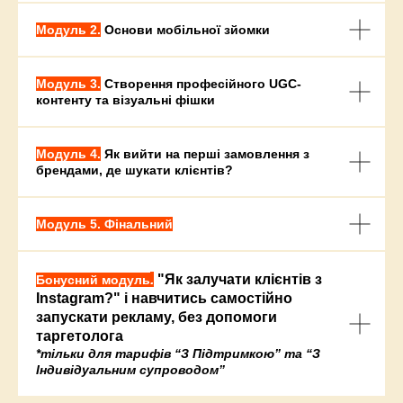
Модуль 2.
Основи мобільної зйомки
Модуль 3.
Створення професійного UGC-
контенту та візуальні фішки
Модуль 4.
Як вийти на перші замовлення з
брендами, де шукати клієнтів?
Модуль 5. Фінальний
.
"Як залучати клієнтів з
Бонусний модуль
Instagram?" і навчитись самостійно
запускати рекламу, без допомоги
таргетолога
*тільки для тарифів “З Підтримкою” та “З
Індивідуальним супроводом”