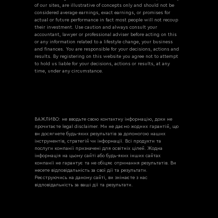
of our sites, are illustrative of concepts only and should not be
considered average earnings, exact earnings, or promises for
actual or future performance in fact most people will not recoup
their investment. Use caution and always consult your
accountant, lawyer or professional adviser before acting on this
or any information related to a lifestyle change, your business
and finances. You are responsible for your decisions, actions and
results. By registering on this website you agree not to attempt
to hold us liable for your decisions, actions or results, at any
time, under any circumstance.
ВАЖЛИВО: не вводьте свою контактну інформацію, доки не
прочитаєте legal disclaimer. Ми не даємо жодних гарантій, що
ви досягнете будь-яких результатів за допомогою наших
інструментів, стратегій чи інформації. Всі продукти та
послуги компанії призначені для освітніх цілей. Жодна
інформація на цьому сайті або будь-яких інших сайтах
компанії не гарантує та не обіцяє отримання результатів. Ви
несете відповідальність за свої дії та результати.
Реєструючись на даному сайті, ви знімаєте з нас
відповідальність за ваші дії та результати.